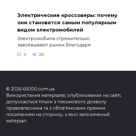
Электрические кроссоверы: почему
они становятся самым популярным
видом электромобилей
Электромобили стремительно
завоевывают рынок благодаря
0
26
© 2026 65000.com.ua
Використання матеріалів, опублікованих на сайті,
допускається тільки з письмового дозволу
правовласника та з обов'язковим прямим
посиланням на сторінку, з якої запозичений
матеріал.