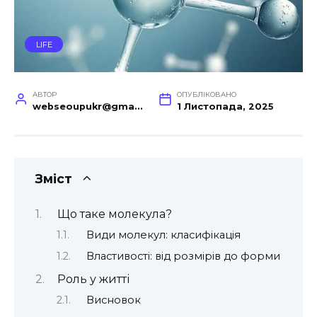
LIFE
АВТОР
ОПУБЛІКОВАНО
webseoupukr@gmail.com
1 Листопада, 2025
Зміст
Що таке молекула?
Види молекул: класифікація
Властивості: від розмірів до форми
Роль у житті
Висновок