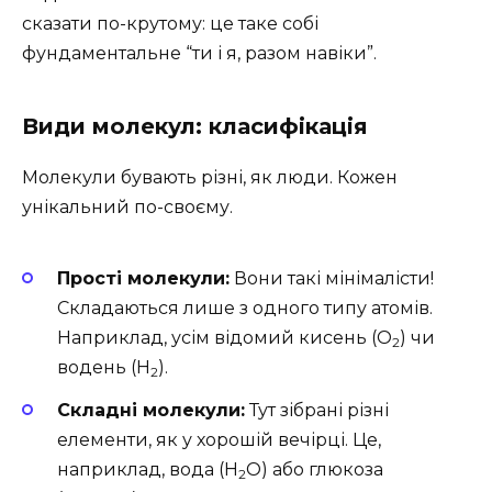
сказати по-крутому: це таке собі
фундаментальне “ти і я, разом навіки”.
Види молекул: класифікація
Молекули бувають різні, як люди. Кожен
унікальний по-своєму.
Прості молекули:
Вони такі мінімалісти!
Складаються лише з одного типу атомів.
Наприклад, усім відомий кисень (O
) чи
2
водень (H
).
2
Складні молекули:
Тут зібрані різні
елементи, як у хорошій вечірці. Це,
наприклад, вода (H
O) або глюкоза
2