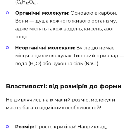
(C
H
O
).
6
12
6
Органічні молекули:
Основою є карбон.
Вони — душа кожного живого організму,
адже містять також водень, кисень, азот
тощо.
Неорганічні молекули:
Вуглецю немає
місця в цих молекулах. Типовий приклад —
вода (H
O) або кухонна сіль (NaCl).
2
Властивості: від розмірів до форми
Не дивлячись на їх малий розмір, молекули
мають багато відмінних особливостей!
Розмір:
Просто крихітки! Наприклад,