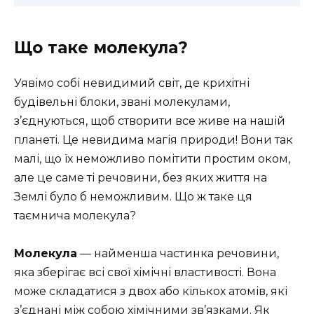
Що таке молекула?
Уявімо собі невидимий світ, де крихітні
будівельні блоки, звані молекулами,
з’єднуються, щоб створити все живе на нашій
планеті. Це невидима магія природи! Вони так
малі, що їх неможливо помітити простим оком,
але це саме ті речовини, без яких життя на
Землі було б неможливим. Що ж таке ця
таємнича молекула?
Молекула
— найменша частинка речовини,
яка зберігає всі свої хімічні властивості. Вона
може складатися з двох або кількох атомів, які
з’єднані між собою хімічними зв’язками. Як