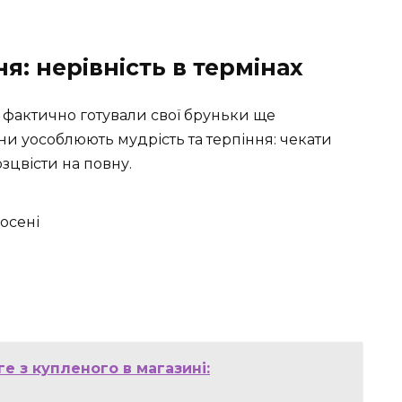
я: нерівність в термінах
, фактично готували свої бруньки ще
они уособлюють мудрість та терпіння: чекати
зцвісти на повну.
осені
е з купленого в магазині: