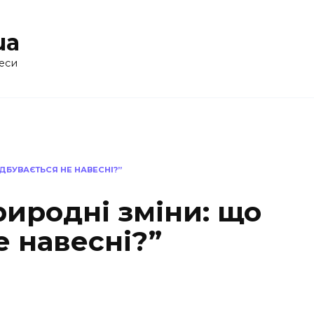
ua
еси
ІДБУВАЄТЬСЯ НЕ НАВЕСНІ?”
риродні зміни: що
е навесні?”