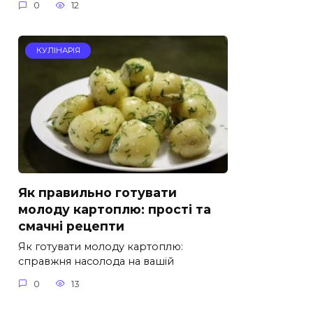
0
12
КУЛІНАРІЯ
Як правильно готувати
молоду картоплю: прості та
смачні рецепти
Як готувати молоду картоплю:
справжня насолода на вашій
0
13