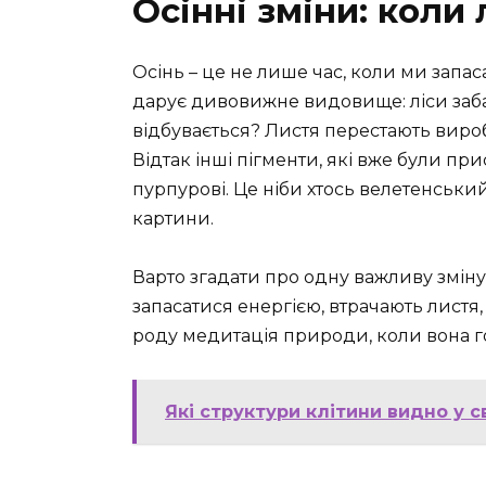
Осінні зміни: коли
Осінь – це не лише час, коли ми запас
дарує дивовижне видовище: ліси забар
відбувається? Листя перестають виро
Відтак інші пігменти, які вже були прис
пурпурові. Це ніби хтось велетенськи
картини.
Варто згадати про одну важливу змін
запасатися енергією, втрачають листя,
роду медитація природи, коли вона г
Які структури клітини видно у с