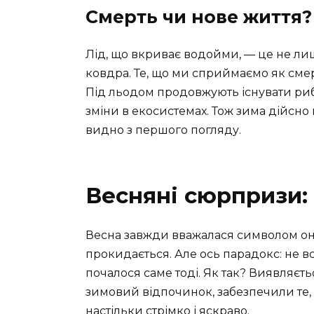
Смерть чи нове життя?
Лід, що вкриває водойми, — це не лише
ковдра. Те, що ми сприймаємо як смер
Під льодом продовжують існувати риб
зміни в екосистемах. Тож зима дійсно
видно з першого погляду.
Весняні сюрпризи:
Весна завжди вважалася символом он
прокидається. Але ось парадокс: не в
почалося саме тоді. Як так? Виявляєтьс
зимовий відпочинок, забезпечили те, 
настільки стрімко і яскраво.