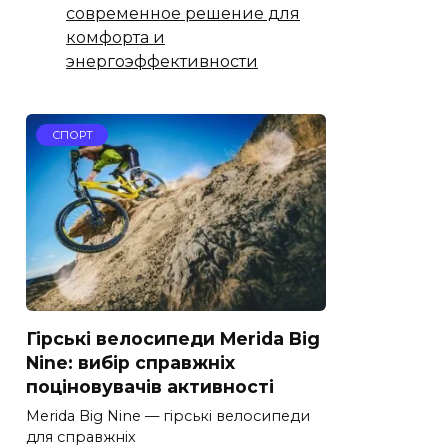
современное решение для
комфорта и
энергоэффективности
СПОРТ
Гірські велосипеди Merida Big
Nine: вибір справжніх
поціновувачів активності
Merida Big Nine — гірські велосипеди
для справжніх