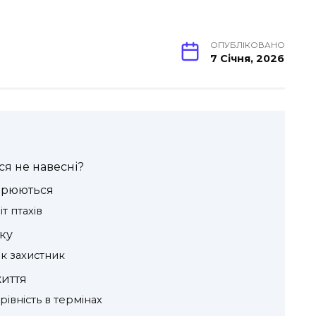
ОПУБЛІКОВАНО
7 Січня, 2026
ся не навесні?
ворюються
т птахів
ку
як захистник
життя
рівність в термінах