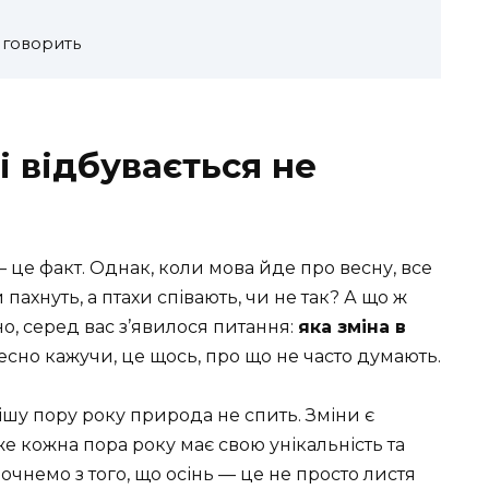
а говорить
і відбувається не
 це факт. Однак, коли мова йде про весну, все
 пахнуть, а птахи співають, чи не так? А що ж
о, серед вас з’явилося питання:
яка зміна в
сно кажучи, це щось, про що не часто думають.
ішу пору року природа не спить. Зміни є
же кожна пора року має свою унікальність та
почнемо з того, що осінь — це не просто листя