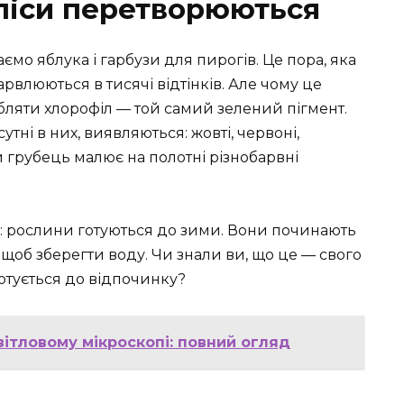
 ліси перетворюються
аємо яблука і гарбузи для пирогів. Це пора, яка
влюються в тисячі відтінків. Але чому це
бляти хлорофіл — той самий зелений пігмент.
утні в них, виявляються: жовті, червоні,
й грубець малює на полотні різнобарвні
у: рослини готуються до зими. Вони починають
 щоб зберегти воду. Чи знали ви, що це — свого
отується до відпочинку?
вітловому мікроскопі: повний огляд