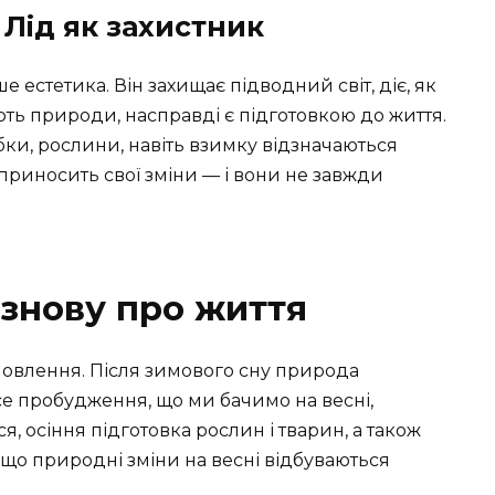
 Лід як захистник
 естетика. Він захищає підводний світ, діє, як
ть природи, насправді є підготовкою до життя.
ки, рослини, навіть взимку відзначаються
 приносить свої зміни — і вони не завжди
 знову про життя
овлення. Після зимового сну природа
се пробудження, що ми бачимо на весні,
я, осіння підготовка рослин і тварин, а також
що природні зміни на весні відбуваються