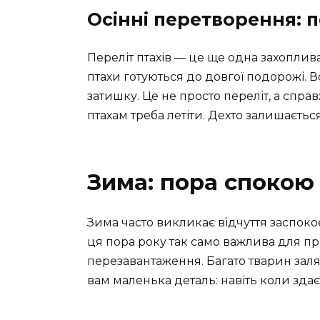
Осінні перетворення: п
Переліт птахів — це ще одна захоплива
птахи готуються до довгої подорожі. 
затишку. Це не просто переліт, а спр
птахам треба летіти. Дехто залишається,
Зима: пора спокою
Зима часто викликає відчуття заспокоє
ця пора року так само важлива для пр
перезавантаження. Багато тварин заля
вам маленька деталь: навіть коли здає