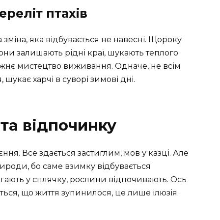
ереліт птахів
 зміна, яка відбувається не навесні. Щороку
Вони залишають рідні краї, шукають теплого
авжнє мистецтво виживання. Одначе, не всім
 шукає харчі в суворі зимові дні.
 та відпочинку
ння. Все здається застиглим, мов у казці. Але
ироди, бо саме взимку відбувається
гають у сплячку, рослини відпочивають. Ось
ться, що життя зупинилося, це лише ілюзія.