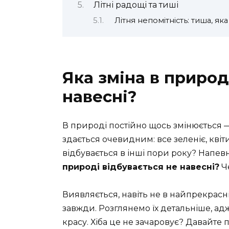
Літні радощі та тиші
Літня непомітність: тиша, як
Яка зміна в природ
навесні?
В природі постійно щось змінюється —
здається очевидним: все зеленіє, квіти
відбувається в інші пори року? Напевн
природі відбувається не навесні?
Че
Виявляється, навіть не в найпрекрасн
завжди. Розглянемо їх детальніше, ад
красу. Хіба це не зачаровує? Давайте 