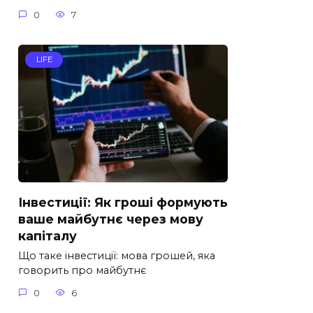
0
7
LIFE
Інвестиції: Як гроші формують
ваше майбутнє через мову
капіталу
Що таке інвестиції: мова грошей, яка
говорить про майбутнє
0
6