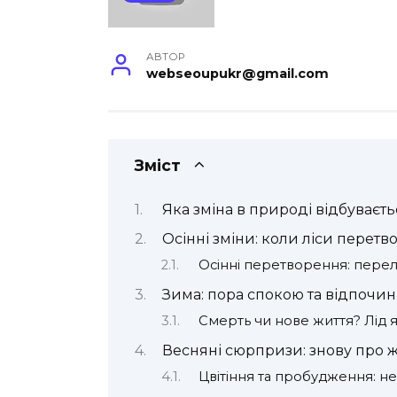
АВТОР
webseoupukr@gmail.com
Зміст
Яка зміна в природі відбуваєть
Осінні зміни: коли ліси перет
Осінні перетворення: перелі
Зима: пора спокою та відпочин
Смерть чи нове життя? Лід 
Весняні сюрпризи: знову про 
Цвітіння та пробудження: не