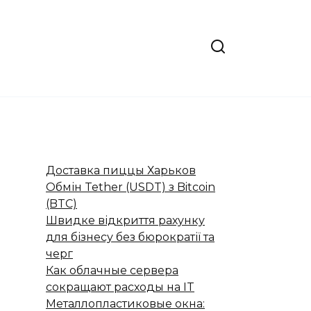
Доставка пиццы Харьков
Обмін Tether (USDT) з Bitcoin
(BTC)
Швидке відкриття рахунку
для бізнесу без бюрократії та
черг
Как облачные сервера
сокращают расходы на IT
Металлопластиковые окна: