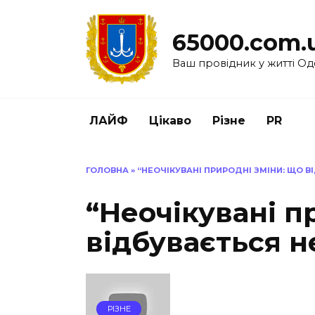
Перейти
до
65000.com.
вмісту
Ваш провідник у житті Од
ЛАЙФ
Цікаво
Різне
PR
ГОЛОВНА
»
“НЕОЧІКУВАНІ ПРИРОДНІ ЗМІНИ: ЩО В
“Неочікувані п
відбувається н
РІЗНЕ