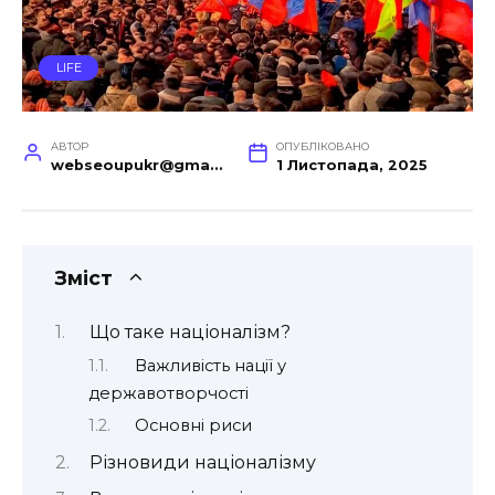
LIFE
АВТОР
ОПУБЛІКОВАНО
webseoupukr@gmail.com
1 Листопада, 2025
Зміст
Що таке націоналізм?
Важливість нації у
державотворчості
Основні риси
Різновиди націоналізму