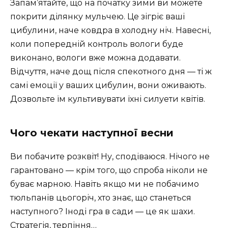
Запам’ятайте, що на початку зими ви можете
покрити ділянку мульчею. Це зігріє ваші
цибулини, наче ковдра в холодну ніч. Навесні,
коли попередній контроль вологи буде
виконано, вологи вже можна додавати.
Відчуття, наче дощ після спекотного дня — ті ж
самі емоції у ваших цибулин, вони оживають.
Дозвольте їм культивувати їхні силуети квітів.
Чого чекати наступної весни
Ви побачите розквіт! Ну, сподіваюся. Нічого не
гарантовано — крім того, що спроба ніколи не
буває марною. Навіть якщо ми не побачимо
тюльпанів цьогоріч, хто знає, що станеться
наступного? Іноді гра в сади — це як шахи.
Стратегія, терпіння…