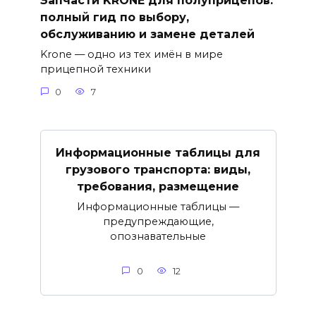
Запчасти KRONE для полуприцепов:
полный гид по выбору,
обслуживанию и замене деталей
Krone — одно из тех имён в мире
прицепной техники
0
7
Информационные таблицы для
грузового транспорта: виды,
требования, размещение
Информационные таблицы —
предупреждающие,
опознавательные
0
12