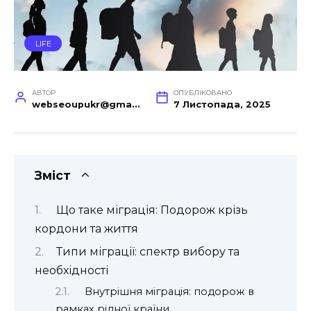
LIFE
АВТОР
ОПУБЛІКОВАНО
webseoupukr@gmail.com
7 Листопада, 2025
Зміст
Що таке міграція: Подорож крізь
кордони та життя
Типи міграції: спектр вибору та
необхідності
Внутрішня міграція: подорож в
рамках рідної країни