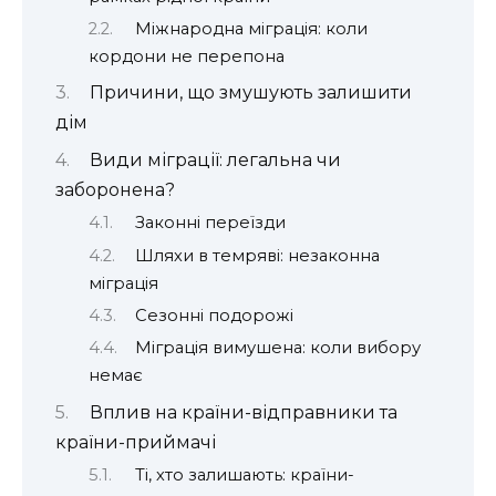
Міжнародна міграція: коли
кордони не перепона
Причини, що змушують залишити
дім
Види міграції: легальна чи
заборонена?
Законні переїзди
Шляхи в темряві: незаконна
міграція
Сезонні подорожі
Міграція вимушена: коли вибору
немає
Вплив на країни-відправники та
країни-приймачі
Ті, хто залишають: країни-