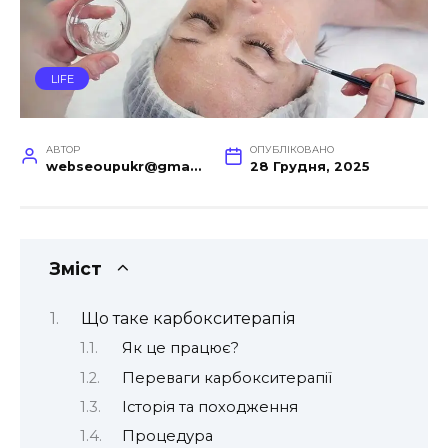
LIFE
АВТОР
ОПУБЛІКОВАНО
webseoupukr@gmail.com
28 Грудня, 2025
Зміст
Що таке карбокситерапія
Як це працює?
Переваги карбокситерапії
Історія та походження
Процедура