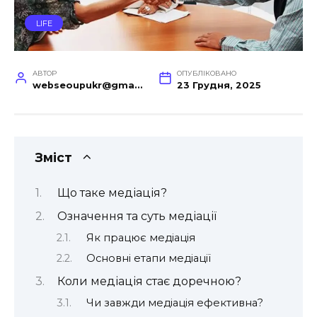
LIFE
АВТОР
ОПУБЛІКОВАНО
webseoupukr@gmail.com
23 Грудня, 2025
Зміст
Що таке медіація?
Означення та суть медіації
Як працює медіація
Основні етапи медіації
Коли медіація стає доречною?
Чи завжди медіація ефективна?