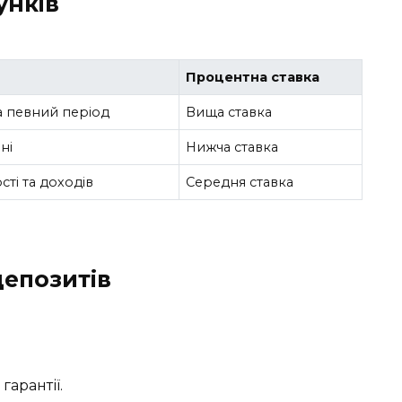
унків
Процентна ставка
а певний період
Вища ставка
ні
Нижча ставка
ті та доходів
Середня ставка
депозитів
гарантії.