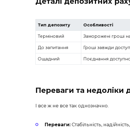
Деталі депозитних рах
Тип депозиту
Особливості
Терміновий
Заморожені гроші н
До запитання
Гроші завжди доступ
Ощадний
Поєднання доступнос
Переваги та недоліки 
І все ж не все так однозначно.
Переваги:
Стабільність, надійність, 