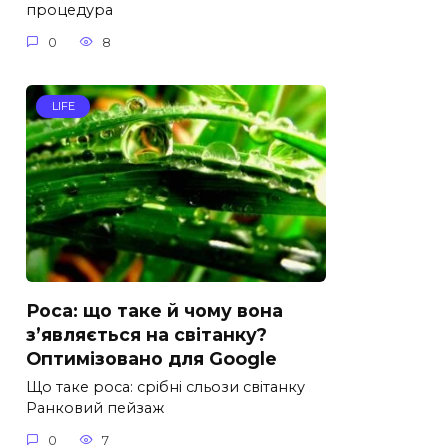
процедура
0
8
LIFE
Роса: що таке й чому вона
з’являється на світанку?
Оптимізовано для Google
Що таке роса: срібні сльози світанку
Ранковий пейзаж
0
7