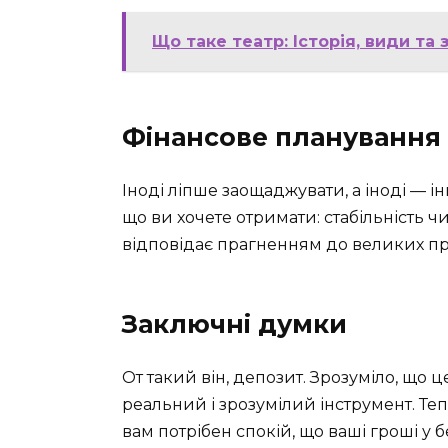
Що таке театр: Історія, види та
Фінансове планування
Іноді ліпше заощаджувати, а іноді — ін
що ви хочете отримати: стабільність 
відповідає прагненням до великих при
Заключні думки
От такий він, депозит. Зрозуміло, що 
реальний і зрозумілий інструмент. Те
вам потрібен спокій, що ваші гроші у б