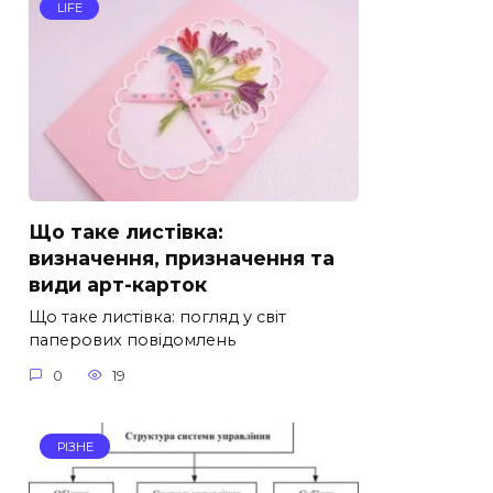
LIFE
Що таке листівка:
визначення, призначення та
види арт-карток
Що таке листівка: погляд у світ
паперових повідомлень
0
19
РІЗНЕ