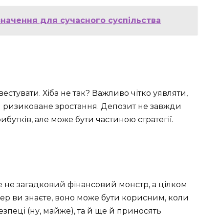
 значення для сучасного суспільства
вестувати. Хіба не так? Важливо чітко уявляти,
чи ризиковане зростання. Депозит не завжди
бутків, але може бути частиною стратегії.
це не загадковий фінансовий монстр, а цілком
пер ви знаєте, воно може бути корисним, коли
езпеці (ну, майже), та й ще й приносять