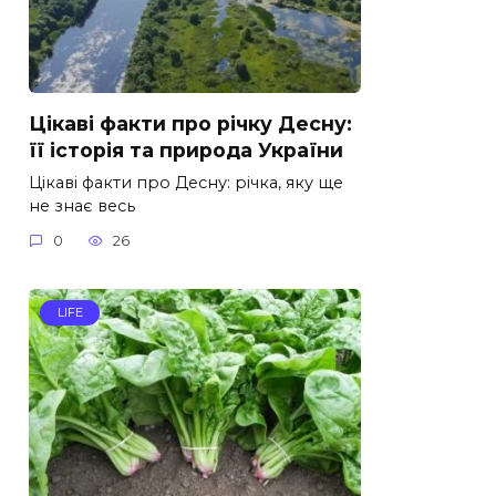
Цікаві факти про річку Десну:
її історія та природа України
Цікаві факти про Десну: річка, яку ще
не знає весь
0
26
LIFE