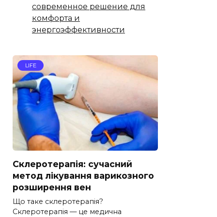
современное решение для
комфорта и
энергоэффективности
LIFE
Склеротерапія: сучасний
метод лікування варикозного
розширення вен
Що таке склеротерапія?
Склеротерапія — це медична