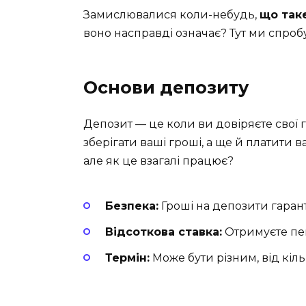
Замислювалися коли-небудь,
що так
воно насправді означає? Тут ми спробу
Основи депозиту
Депозит — це коли ви довіряєте свої г
зберігати ваші гроші, а ще й платити в
але як це взагалі працює?
Безпека:
Гроші на депозити гаранто
Відсоткова ставка:
Отримуєте пев
Термін:
Може бути різним, від кіль