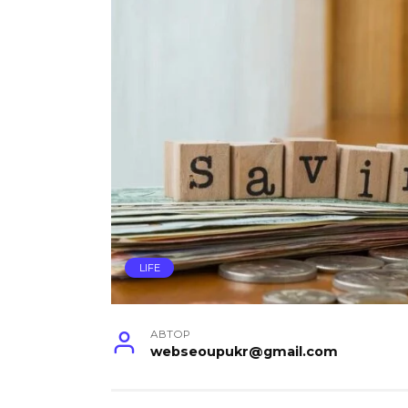
LIFE
АВТОР
webseoupukr@gmail.com