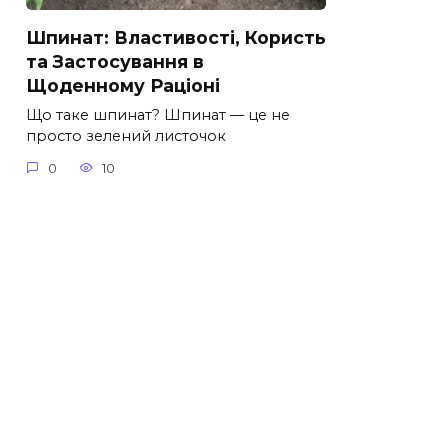
Шпинат: Властивості, Користь
та Застосування в
Щоденному Раціоні
Що таке шпинат? Шпинат — це не
просто зелений листочок
0
10