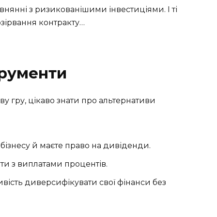
внянні з ризикованішими інвестиціями. І ті
озірвання контракту…
трументи
ву гру, цікаво знати про альтернативи
бізнесу й маєте право на дивіденди.
нти з виплатами процентів.
ість диверсифікувати свої фінанси без