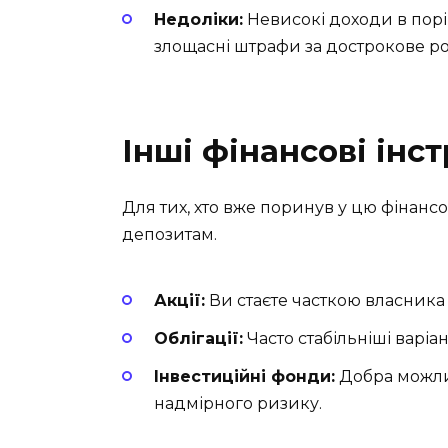
Недоліки:
Невисокі доходи в порі
злощасні штрафи за дострокове р
Інші фінансові інс
Для тих, хто вже поринув у цю фінансо
депозитам.
Акції:
Ви стаєте часткою власника 
Облігації:
Часто стабільніші варіа
Інвестиційні фонди:
Добра можлив
надмірного ризику.