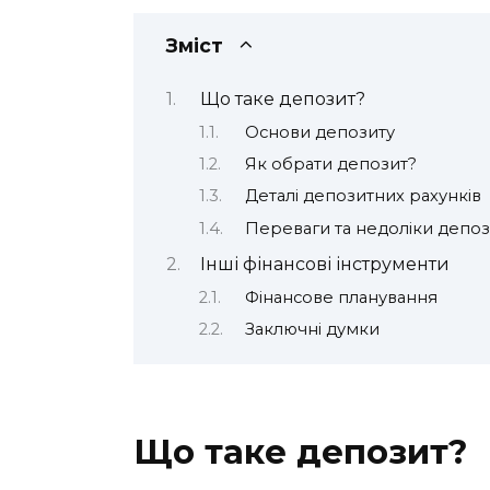
Зміст
Що таке депозит?
Основи депозиту
Як обрати депозит?
Деталі депозитних рахунків
Переваги та недоліки депоз
Інші фінансові інструменти
Фінансове планування
Заключні думки
Що таке депозит?