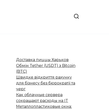
Доставка пиццы Харьков
Обмін Tether (USDT) з Bitcoin
(BTC)
Швидке відкриття рахунку
для бізнесу без бюрократії та
черг
Как облачные сервера
сокращают расходы на IT
Металлопластиковые окна: