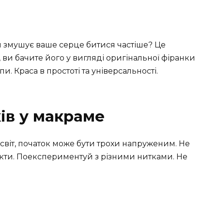
 змушує ваше серце битися частіше? Це
 ви бачите його у вигляді оригінальної фіранки
и. Краса в простоті та універсальності.
ів у макраме
 світ, початок може бути трохи напруженим. Не
екти. Поекспериментуй з різними нитками. Не