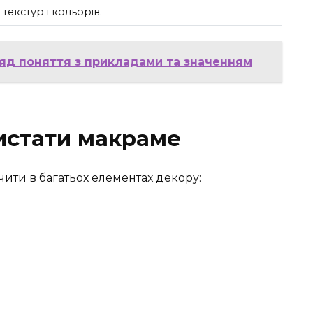
 текстур і кольорів.
ляд поняття з прикладами та значенням
истати макраме
ити в багатьох елементах декору: