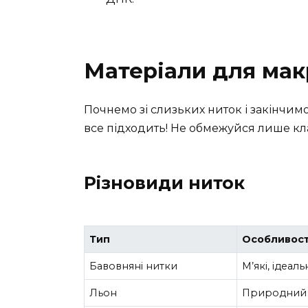
Матеріали для ма
Почнемо зі слизьких ниток і закінчим
все підходить! Не обмежуйся лише к
Різновиди ниток
Тип
Особливост
Бавовняні нитки
М’які, ідеаль
Льон
Природний в