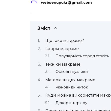
webseoupukr@gmail.com
Зміст
Що таке макраме?
Історія макраме
Популярність серед століть
Техніки макраме
Основні вузлики
Матеріали для макраме
Різновиди ниток
Куди можна використати мак
Декор інтер’єру
Поради для новачків у макрам