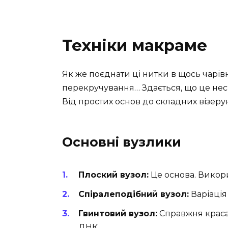
Техніки макраме
Як же поєднати ці нитки в щось чарівне
перекручування… Здається, що це неск
Від простих основ до складних візерун
Основні вузлики
Плоский вузол:
Це основа. Викори
Спіралеподібний вузол:
Варіація
Гвинтовий вузол:
Справжня краса
ДНК.