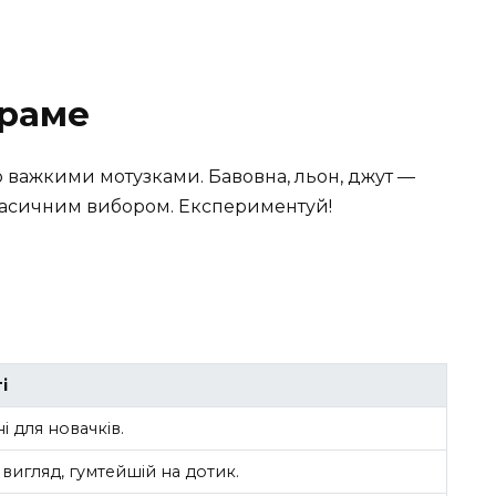
краме
о важкими мотузками. Бавовна, льон, джут —
ласичним вибором. Експериментуй!
і
ні для новачків.
игляд, гумтейшій на дотик.