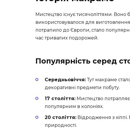
Мистецтво існує тисячоліттями. Воно б
використовувалося для виготовлення
потрапило до Європи, стало популяр
час тривалих подорожей.
Популярність серед ст
Середньовіччя:
Тут макраме стал
декоративні предмети побуту.
17 століття:
Мистецтво потрапляє 
популярним в колоніях.
20 століття:
Відродження з хіппі.
природності.