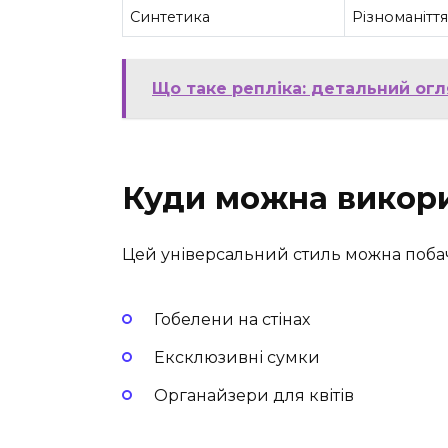
Синтетика
Різноманіття
Що таке репліка: детальний ог
Куди можна викор
Цей універсальний стиль можна побач
Гобелени на стінах
Ексклюзивні сумки
Органайзери для квітів