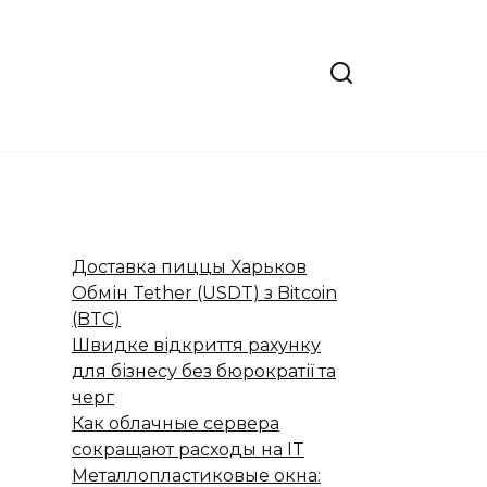
Доставка пиццы Харьков
Обмін Tether (USDT) з Bitcoin
(BTC)
Швидке відкриття рахунку
для бізнесу без бюрократії та
черг
Как облачные сервера
сокращают расходы на IT
Металлопластиковые окна: