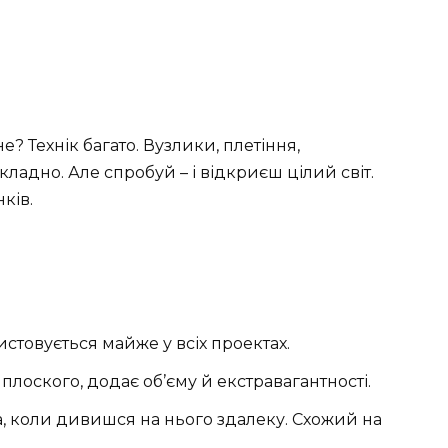
? Технік багато. Вузлики, плетіння,
ладно. Але спробуй – і відкриєш цілий світ.
ків.
стовується майже у всіх проектах.
 плоского, додає об’єму й екстравагантності.
, коли дивишся на нього здалеку. Схожий на