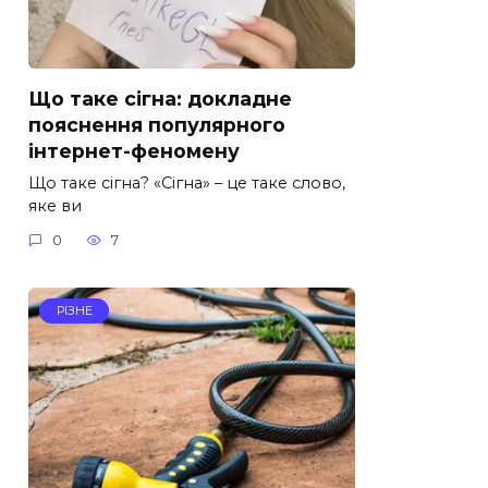
Що таке сігна: докладне
пояснення популярного
інтернет-феномену
Що таке сігна? «Сігна» – це таке слово,
яке ви
0
7
РІЗНЕ