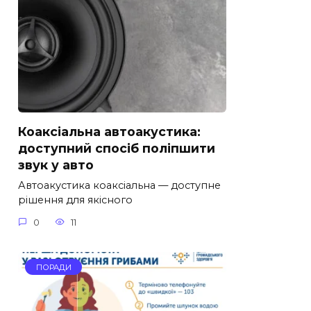
Коаксіальна автоакустика:
доступний спосіб поліпшити
звук у авто
Автоакустика коаксіальна — доступне
рішення для якісного
0
11
ПОРАДИ