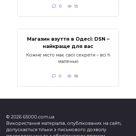
0
15
Магазин взуття в Одесі: DSN –
найкраще для вас
Кожне місто має свої секрети – всі ті
маленькі
0
18
© 2026 65000.com.ua
Використання матеріалів, опублікованих на сайті,
допускається тільки з письмового дозволу