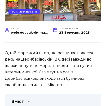
МАГАЗИН ВЗУТТЯ
АВТОР
ОПУБЛІКОВАНО
webseoupukr@gmail.com
23 Вересня, 2025
О, той морський вітер, що розвиває волосся
десь на Дерибасівській. В Одесі завжди всі
шляхи ведуть до моря, а інколи — до вулиці
Катерининської. Саме тут, на розі з
Дерибасівською, знаходиться бутикова
скарбничка стилю — Miraton.
Зміст