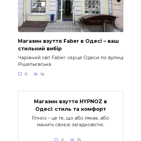
Магазин взуття Faber в Одесі – ваш
стильний вибір
Чарівний світ Faber: серце Одеси по вулиці
Рішельєвська
0
14
Магазин взуття HYPNOZ в
Одесі: стиль та комфорт
Гіпноз – це те, що або лякає, або
манить своєю загадковістю.
0
15