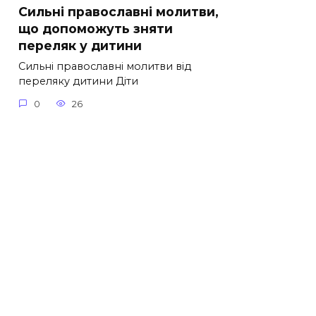
Сильні православні молитви,
що допоможуть зняти
переляк у дитини
Сильні православні молитви від
переляку дитини Діти
0
26