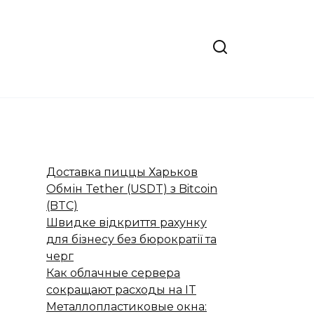
Доставка пиццы Харьков
Обмін Tether (USDT) з Bitcoin
(BTC)
Швидке відкриття рахунку
для бізнесу без бюрократії та
черг
Как облачные сервера
сокращают расходы на IT
Металлопластиковые окна: