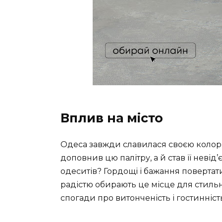
Вплив на місто
Одеса завжди славилася своєю колоритн
доповнив цю палітру, а й став її неві
одеситів? Гордощі і бажання повертат
радістю обирають це місце для стильн
спогади про витонченість і гостинніст