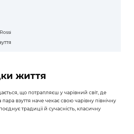
Rossi
зуття
дки життя
дається, що потрапляєш у чарівний світ, де
 пара взуття наче чекає свою чарівну північну
поєднує традиції й сучасність, класичну