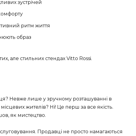
жливих зустрічей
комфорту
ктивний ритм життя
внюють образ
их, але стильних стендах Vitto Rossi.
сця? Невже лише у зручному розташуванні в
 місцевих жителів? Ні! Це перш за все якість.
шов, як мистецтво.
слуговування. Продавці не просто намагаються