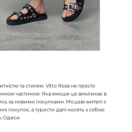
істю та стилем. Vitto Rossi не просто
д’ємною частиною. Яка емоція це викликає в
ись за новими покупками. Місцеві жителі з
их покупок, а туристи далі носять з собою
ь Одеси.