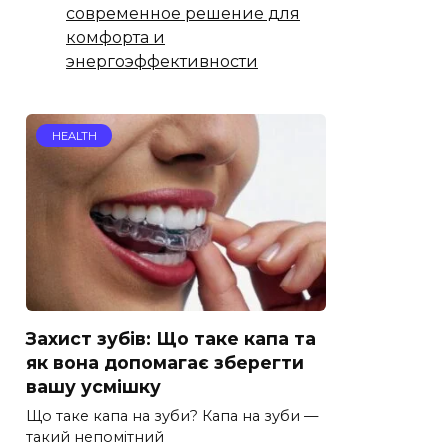
современное решение для
комфорта и
энергоэффективности
HEALTH
Захист зубів: Що таке капа та
як вона допомагає зберегти
вашу усмішку
Що таке капа на зуби? Капа на зуби —
такий непомітний