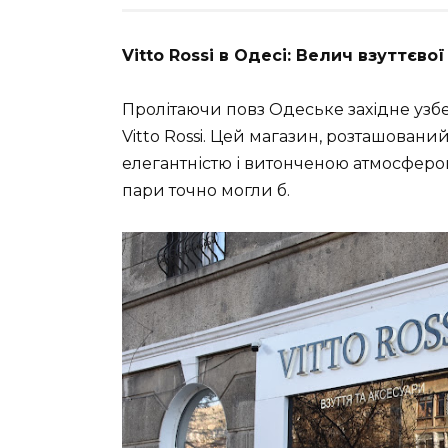
Vitto Rossi в Одесі: Велич взуттєво
Пролітаючи повз Одеське західне узб
Vitto Rossi. Цей магазин, розташований
елегантністю і витонченою атмосферою. 
пари точно могли б.