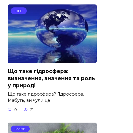
LIFE
Що таке гідросфера:
визначення, значення та роль
у природі
Що таке гідросфера? Гідросфера.
Мабуть, ви чули це
0
21
РІЗНЕ