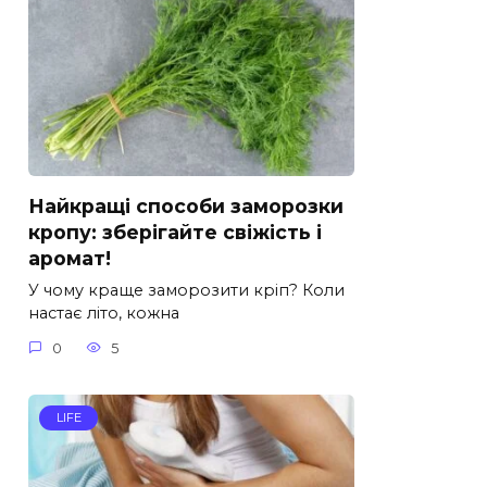
Найкращі способи заморозки
кропу: зберігайте свіжість і
аромат!
У чому краще заморозити кріп? Коли
настає літо, кожна
0
5
LIFE