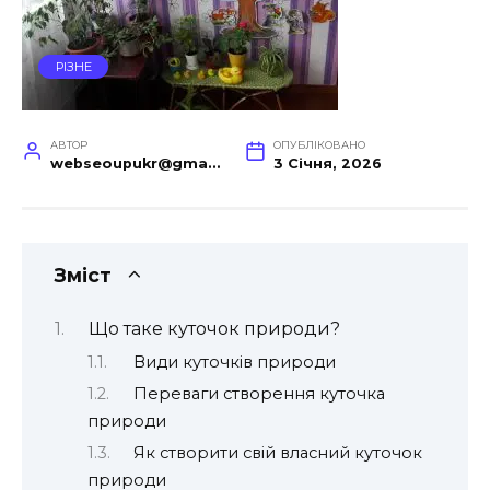
РІЗНЕ
АВТОР
ОПУБЛІКОВАНО
webseoupukr@gmail.com
3 Січня, 2026
Зміст
Що таке куточок природи?
Види куточків природи
Переваги створення куточка
природи
Як створити свій власний куточок
природи