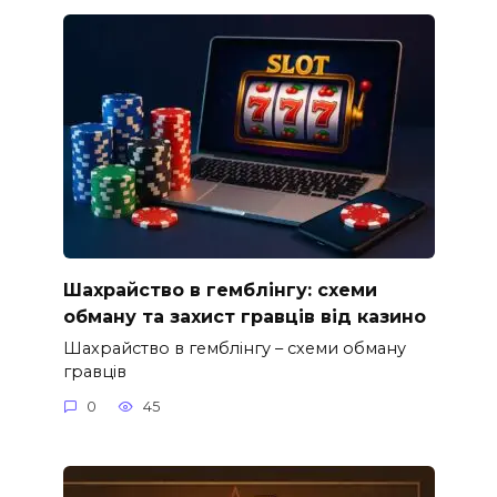
Шахрайство в гемблінгу: схеми
обману та захист гравців від казино
Шахрайство в гемблінгу – схеми обману
гравців
0
45