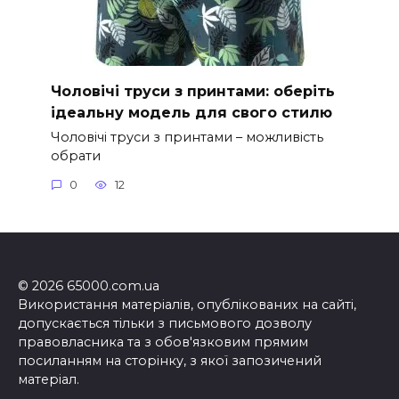
Чоловічі труси з принтами: оберіть
ідеальну модель для свого стилю
Чоловічі труси з принтами – можливість
обрати
0
12
© 2026 65000.com.ua
Використання матеріалів, опублікованих на сайті,
допускається тільки з письмового дозволу
правовласника та з обов'язковим прямим
посиланням на сторінку, з якої запозичений
матеріал.