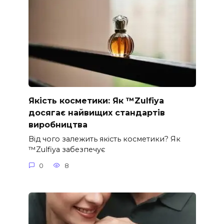
Якість косметики: Як ™Zulfiya
досягає найвищих стандартів
виробництва
Від чого залежить якість косметики? Як
™Zulfiya забезпечує
0
8