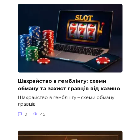
Шахрайство в гемблінгу: схеми
обману та захист гравців від казино
Шахрайство в гемблінгу – схеми обману
гравців
0
45