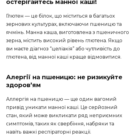
остерігайтесь манної каші!
Глютен — це білок, що міститься в багатьох
зернових культурах, включаючи пшеницю та
ячмінь. Манна каша, виготовлена з пшеничного
зерна, містить високий рівень глютена. Якщо
ви маєте діагноз “целіакія” або чутливість до
глютена, від манної каші краще відмовитися.
Алергії на пшеницю: не ризикуйте
здоров’ям
Аллергія на пшеницю — ще один вагомий
привід уникати манної каші. Це серйозний
стан, який може викликати ряд неприємних
симптомів, таких як свербіння, набряки та
навіть важкі респіраторні реакції.