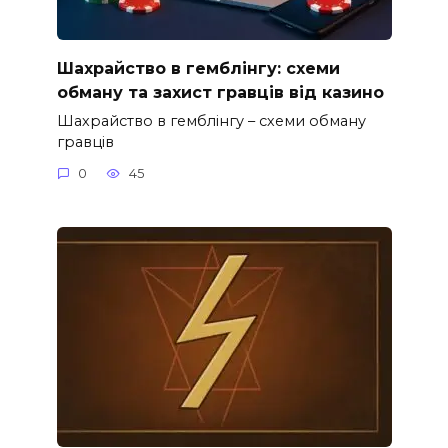
Шахрайство в гемблінгу: схеми
обману та захист гравців від казино
Шахрайство в гемблінгу – схеми обману
гравців
0
45