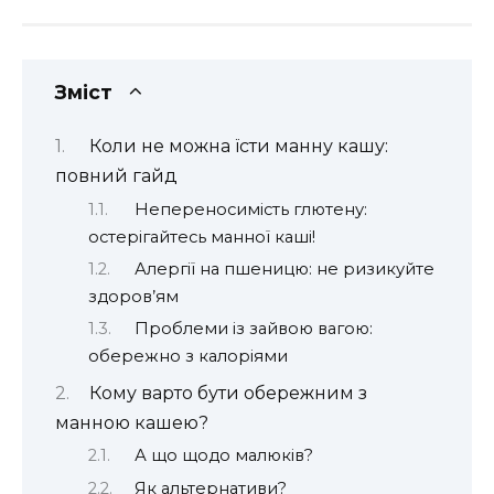
Зміст
Коли не можна їсти манну кашу:
повний гайд
Непереносимість глютену:
остерігайтесь манної каші!
Алергії на пшеницю: не ризикуйте
здоров’ям
Проблеми із зайвою вагою:
обережно з калоріями
Кому варто бути обережним з
манною кашею?
А що щодо малюків?
Як альтернативи?