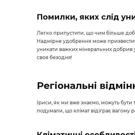
Помилки, яких слід ун
Легко припустити, що чим більше добр
Надмірне удобрення може призвести 
уникати важких мінеральних добрив у 
своя безодня!
Регіональні відмін
Іриси, як ми вже знаємо, можуть бути 
подумали, що клімат відіграє вагому ро
Кліматичні особливост