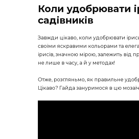
Коли удобрювати і
садівників
Завжди цікаво, коли удобрювати іриси
своїми яскравими кольорами та елегант
ірисів, значною мірою, залежить від 
не лише в часу, а й у методах!
Отже, розгляньмо, як правильне удоб
Цікаво? Гайда зануримося в цю мозаїч