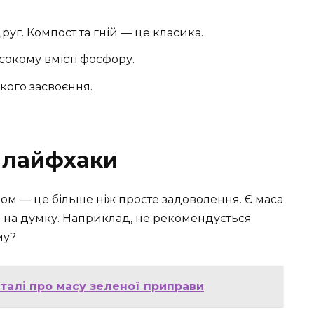
уг. Компост та гній — це класика.
исокому вмісті фосфору.
кого засвоєння.
а лайфхаки
вом — це більше ніж просте задоволення. Є маса
 б на думку. Наприклад, не рекомендується
му?
еталі про масу зеленої приправи