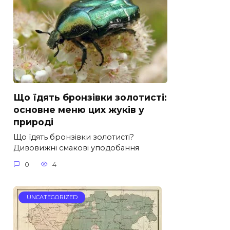
Що їдять бронзівки золотисті:
основне меню цих жуків у
природі
Що їдять бронзівки золотисті?
Дивовижні смакові уподобання
0
4
UNCATEGORIZED