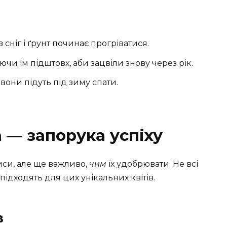
 сніг і ґрунт починає прогріватися.
ючи їм підштовх, аби зацвіли знову через рік.
вони підуть під зиму спати.
 — запорука успіху
иси, але ще важливо,
чим
їх удобрювати. Не всі
підходять для цих унікальних квітів.
в