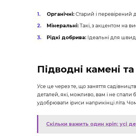
Органічні:
Старий і перевірений др
Мінеральні:
Такі, з акцентом на в
Рідкі добрива:
Ідеальні для швид
Підводні камені т
Усе це через те, що заняття садівницт
деталей, які, можливо, вам і не спали
удобрювати іриси наприкінці літа. Чо
Скільки важить один кріп: усі д