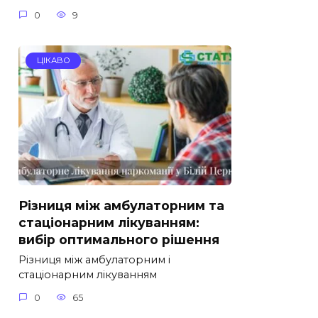
0
9
ЦІКАВО
Різниця між амбулаторним та
стаціонарним лікуванням:
вибір оптимального рішення
Різниця між амбулаторним і
стаціонарним лікуванням
0
65