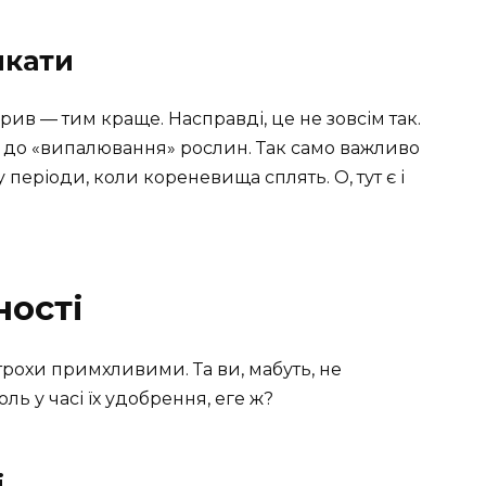
икати
ив — тим краще. Насправді, це не зовсім так.
до «випалювання» рослин. Так само важливо
періоди, коли кореневища сплять. О, тут є і
ності
трохи примхливими. Та ви, мабуть, не
ль у часі їх удобрення, еге ж?
і