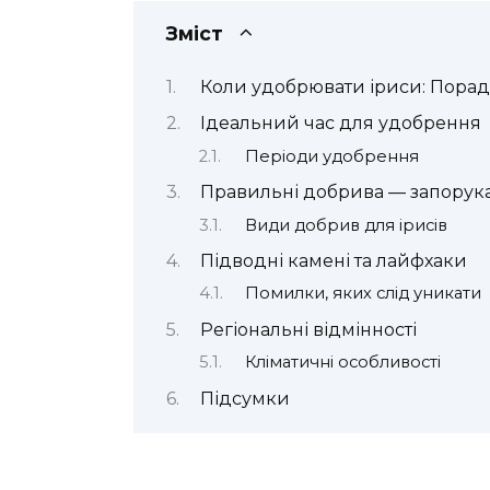
Зміст
Коли удобрювати іриси: Порад
Ідеальний час для удобрення
Періоди удобрення
Правильні добрива — запорука
Види добрив для ірисів
Підводні камені та лайфхаки
Помилки, яких слід уникати
Регіональні відмінності
Кліматичні особливості
Підсумки