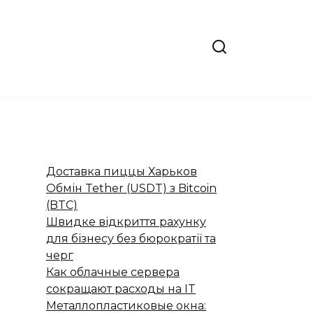
Доставка пиццы Харьков
Обмін Tether (USDT) з Bitcoin
(BTC)
Швидке відкриття рахунку
для бізнесу без бюрократії та
черг
Как облачные сервера
сокращают расходы на IT
Металлопластиковые окна: