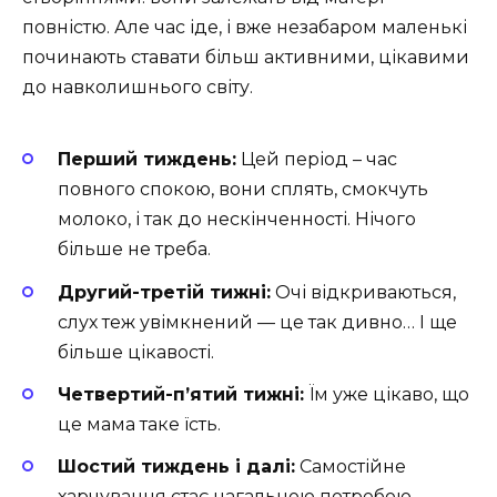
повністю. Але час іде, і вже незабаром маленькі
починають ставати більш активними, цікавими
до навколишнього світу.
Перший тиждень:
Цей період – час
повного спокою, вони сплять, смокчуть
молоко, і так до нескінченності. Нічого
більше не треба.
Другий-третій тижні:
Очі відкриваються,
слух теж увімкнений — це так дивно… І ще
більше цікавості.
Четвертий-п’ятий тижні:
Їм уже цікаво, що
це мама таке їсть.
Шостий тиждень і далі:
Самостійне
харчування стає нагальною потребою.