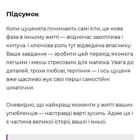
Підсумок
Коли цуценята починають самі їсти, це нова
фаза в їхньому житті — водночас захоплива і
кипуча. І ключова роль тут відведена власнику.
Ваше завдання — зробити цей перехід якомога
легшим і менш стресовим для малюка. Увага до
деталей, трохи любові, терпіння — і ось цуценя
вже щасливо жує свої перші самостійні
шматочки.
Очевидно, що найкращі моменти у житті ваших
улюбленців — насправді варті зусиль. Адже це і
є частина великої історії, вашої і їхньої.