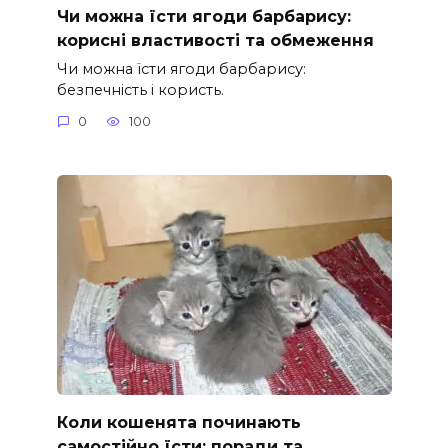
Чи можна їсти ягоди барбарису:
корисні властивості та обмеження
Чи можна їсти ягоди барбарису:
безпечність і користь.
0
100
Коли кошенята починають
самостійно їсти: поради та