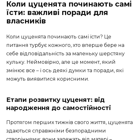
Коли цуценята починають самі
їсти: важливі поради для
власників
Коли цуценята починають самі їсти? Це
питання турбує кожного, хто вперше бере на
себе відповідальність за маленьку шерстяну
кульку. Неймовірно, але це момент, який
змінює все – і ось деякі думки та поради, які
можуть виявитися корисними.
Етапи розвитку цуценят: від
народження до самостійності
Протягом перших тижнів свого життя, цуценята
здаються справжніми безпорадними
створіннями: вони залежать від матері –