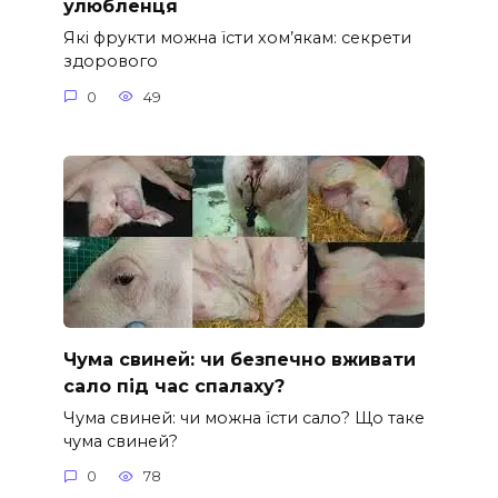
улюбленця
Які фрукти можна їсти хом’якам: секрети
здорового
0
49
Чума свиней: чи безпечно вживати
сало під час спалаху?
Чума свиней: чи можна їсти сало? Що таке
чума свиней?
0
78