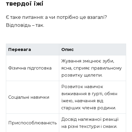
твердої їжі
Є таке питання: а чи потрібно це взагалі?
Відповідь – так.
Перевага
Опис
Жування зміцнює зуби,
Фізична підготовка
ясна, сприяє правильному
розвитку щелепи.
Розвиток навичок
виживання в гурті, обмін
Соціальні навички
їжею, навчання від
старших членів родини.
Досвід належаної реакції
Приспособлюваність
на різні текстури і смаки.