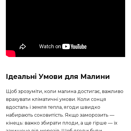
Ідеальні Умови для Малини
Щоб зрозуміти, коли малина достигає, важливо
врахувати кліматичні умови. Коли сонця
вдосталь і земля тепла, ягоди швидко
набирають соковитість. Якщо заморозить —
кінець: важко збирати плоди, а ще гірше — їх
захищено від морозів. Щоб ягоди були