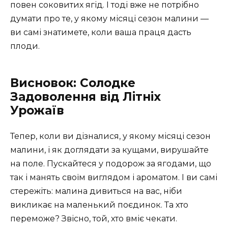
повен соковитих ягід. І тоді вже не потрібно
думати про те, у якому місяці сезон малини —
ви самі знатимете, коли ваша праця дасть
плоди.
Висновок: Солодке
Задоволення від Літніх
Урожаїв
Тепер, коли ви дізналися, у якому місяці сезон
малини, і як доглядати за кущами, вирушайте
на поле. Пускайтеся у подорож за ягодами, що
так і манять своїм виглядом і ароматом. І ви самі
стережіть: малина дивиться на вас, ніби
викликає на маленький поєдинок. Та хто
переможе? Звісно, той, хто вміє чекати.