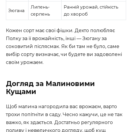
Липень-
Ранній урожай, стійкість
Зюгана
серпень
до хвороб
Кожен сорт має свої фішки. Дехто полюбляє
Полку за її врожайність, інші — Зюгану за
соковитий післясмак. Як би там не було, саме
вибір сорту визначає, чи будете ви задоволені
своїм урожаем.
Догляд за Малиновими
Кущами
Щоб малина нагородила вас врожаєм, варто
трохи попітніти в саду. Чесно кажучи, це не так
важко, як здається. Достатньо регулярного
поливу і невеличкого догляду, щоб кущ