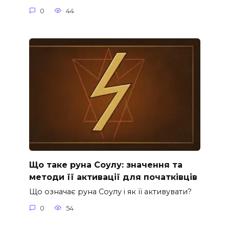
0
44
Що таке руна Соулу: значення та
методи її активації для початківців
Що означає руна Соулу і як її активувати?
0
54