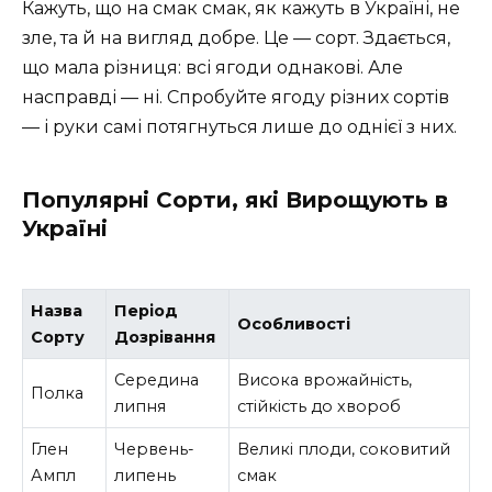
Кажуть, що на смак смак, як кажуть в Україні, не
зле, та й на вигляд добре. Це — сорт. Здається,
що мала різниця: всі ягоди однакові. Але
насправді — ні. Спробуйте ягоду різних сортів
— і руки самі потягнуться лише до однієї з них.
Популярні Сорти, які Вирощують в
Україні
Назва
Період
Особливості
Сорту
Дозрівання
Середина
Висока врожайність,
Полка
липня
стійкість до хвороб
Глен
Червень-
Великі плоди, соковитий
Ампл
липень
смак