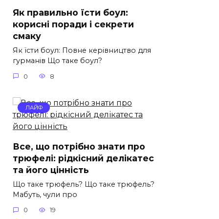
Як правильно їсти боул:
корисні поради і секрети
смаку
Як їсти боул: Повне керівництво для
гурманів Що таке боул?
0
8
ЛАЙФ
Все, що потрібно знати про
трюфелі: рідкісний делікатес
та його цінність
Що таке трюфель? Що таке трюфель?
Мабуть, чули про
0
19