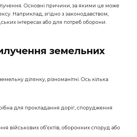
илучення. Основні причини, за якими це може
дексу. Наприклад, згідно з законодавством,
ських інтересах або для потреб оборони.
илучення земельних
мельну ділянку, різноманітні. Ось кілька
рібна для прокладання доріг, спорудження
ня військових об’єктів, оборонних споруд або