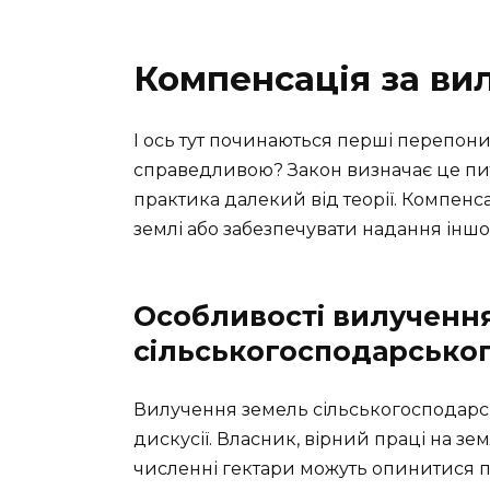
Компенсація за ви
І ось тут починаються перші перепон
справедливою? Закон визначає це питан
практика далекий від теорії. Компенс
землі або забезпечувати надання іншої
Особливості вилученн
сільськогосподарсько
Вилучення земель сільськогосподарс
дискусії. Власник, вірний праці на зе
численні гектари можуть опинитися п