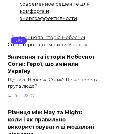
современное решение для
комфорта и
энергоэффективности
LIFE
Значення та історія Небесної
Сотні: Герої, що змінили
Україну
Що таке Небесна Сотня? Це не просто
група людей.
0
22
Різниця між May та Might:
коли і як правильно
використовувати ці модальні
дієслова