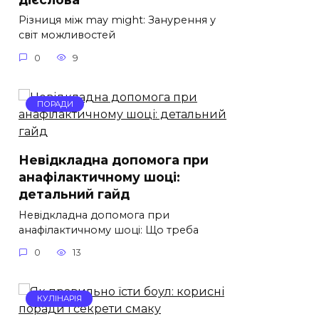
Різниця між may might: Занурення у
світ можливостей
0
9
ПОРАДИ
Невідкладна допомога при
анафілактичному шоці:
детальний гайд
Невідкладна допомога при
анафілактичному шоці: Що треба
0
13
КУЛІНАРІЯ