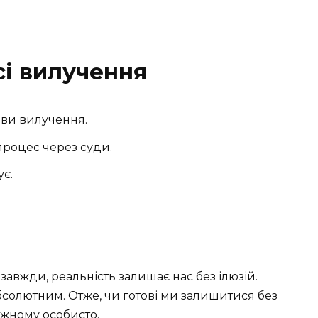
і вилучення
ави вилучення.
процес через суди.
ує.
азавжди, реальність залишає нас без ілюзій.
абсолютним. Отже, чи готові ми залишитися без
ожному особисто.