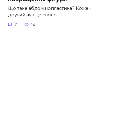
Що таке абдомінопластика? Кожен
другий чув це слово
0
14