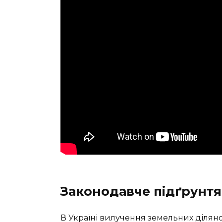
Законодавче підґрунтя
В Україні вилучення земельних діля