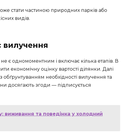
оже стати частиною природних парків або
існих видів.
с вилучення
не є одномоментним і включає кілька етапів. В
ти економічну оцінку вартості ділянки. Далі
 обґрунтуванням необхідності вилучення та
ни досягають згоди — підписується
у: виживання та поведінка у холодний