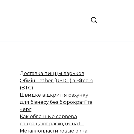
Доставка пиццы Харьков
Обмін Tether (USDT) з Bitcoin
(BTC)
Швидке відкриття рахунку
для бізнесу без бюрократії та
черг
Как облачные сервера
сокращают расходы на IT
Металлопластиковые окна: