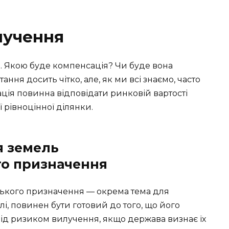
лучення
и. Якою буде компенсація? Чи буде вона
ня досить чітко, але, як ми всі знаємо, часто
ація повинна відповідати ринковій вартості
 рівноцінної ділянки.
я земель
го призначення
ького призначення — окрема тема для
млі, повинен бути готовий до того, що його
ід ризиком вилучення, якщо держава визнає їх