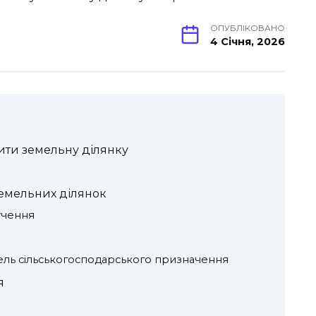
ОПУБЛІКОВАНО
4 Січня, 2026
ити земельну ділянку
емельних ділянок
учення
ель сільськогосподарського призначення
я