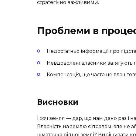
стратегічно важливими.
Проблеми в процес
Недостатньо інформації про підст
Невдоволені власники затягують 
Компенсація, що часто не влаштов
Висновки
І хоч земля — дар, що нам дано раз і н
Власність на землю є правом, але не 
шматочка рідної землі? Вирішувати к