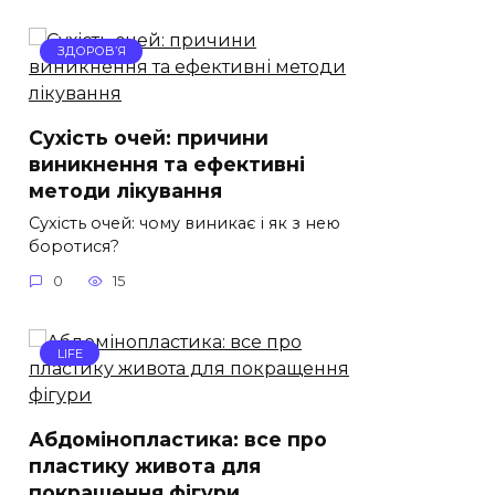
ЗДОРОВ’Я
Сухість очей: причини
виникнення та ефективні
методи лікування
Сухість очей: чому виникає і як з нею
боротися?
0
15
LIFE
Абдомінопластика: все про
пластику живота для
покращення фігури