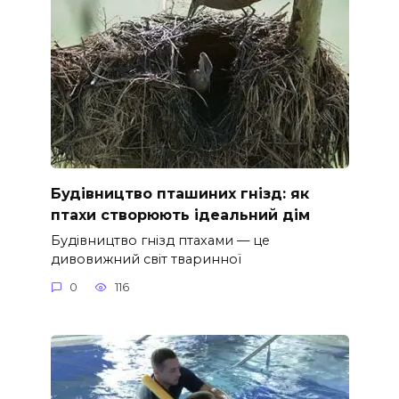
Будівництво пташиних гнізд: як
птахи створюють ідеальний дім
Будівництво гнізд птахами — це
дивовижний світ тваринної
0
116