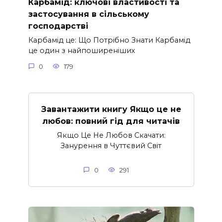
Карбамід: ключові властивості та
застосування в сільському
господарстві
Карбамід це: Що Потрібно Знати Карбамід
це один з найпоширеніших
0
179
Завантажити книгу Якщо це не
любов: повний гід для читачів
Якщо Це Не Любов Скачати:
Занурення в Чуттєвий Світ
0
291