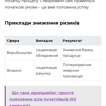
початку процесу. Створювати самі правильні
початкові умови – це вже половина успіху.
Приклади зниження ризиків
Сфера
Випадок
Результат
Ініціалізація
Зниження браку
Виробництво
обладнання
продукції
Попередження
Ініціалізація
Фінанси
невірних
рахунку
транзакцій
Що таке дропшипінг: просте
пояснення для початківців (60
символів)