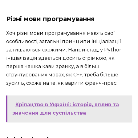
Різні мови програмування
Хоч різні мови програмування мають свої
особливості, загальні принципи ініціалізації
залишаються схожими. Наприклад, у Python
ініціалізація здається досить стрімкою, як
перша чашка кави зранку, а в більш
структурованих мовах, як C++, треба більше
зусиль, схоже на те, як варити френч-прес.
Кріпацтво в Україні: історія, вплив та
значення для суспільства