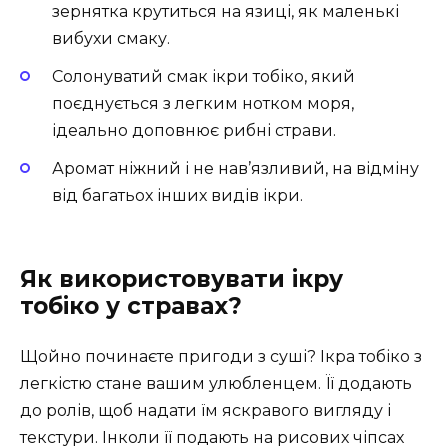
зернятка крутиться на язиці, як маленькі
вибухи смаку.
Солонуватий смак ікри тобіко, який
поєднується з легким нотком моря,
ідеально доповнює рибні страви.
Аромат ніжний і не нав’язливий, на відміну
від багатьох інших видів ікри.
Як використовувати ікру
тобіко у стравах?
Щойно починаєте пригоди з суші? Ікра тобіко з
легкістю стане вашим улюбленцем. Її додають
до ролів, щоб надати їм яскравого вигляду і
текстури. Інколи її подають на рисових чіпсах