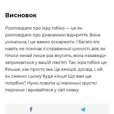
Висновок
Розповідати про ікру тобіко — це як
розповідати про дивовижні відкриття. Вона
унікальна, і це важко оскаржити. І багато хто
навіть не помічає її справжньої цінності, але, як
тільки нехай лише раз вкусить, вона назавжди
затримається у вашій пам’яті. Так, ікра тобіко це
більше, ніж просто їжа. Це емоція, досвід, і, ой,
як смачно цьому буде кінця! Що вам ще
потрібно? Нумо ловити ці маленькі хрусткі
перлини і вривайтеся у світ смаку.