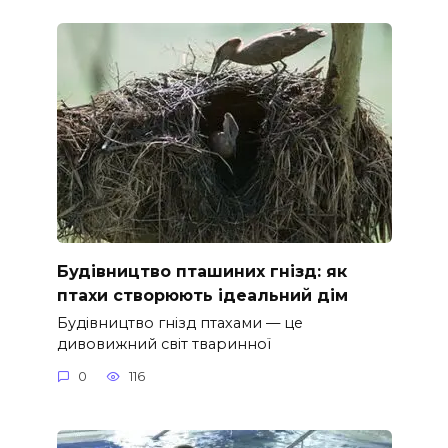
Будівництво пташиних гнізд: як
птахи створюють ідеальний дім
Будівництво гнізд птахами — це
дивовижний світ тваринної
0
116