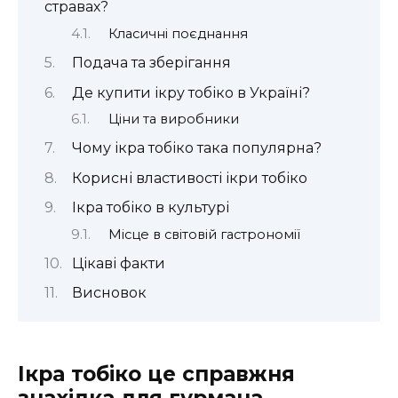
стравах?
Класичні поєднання
Подача та зберігання
Де купити ікру тобіко в Україні?
Ціни та виробники
Чому ікра тобіко така популярна?
Корисні властивості ікри тобіко
Ікра тобіко в культурі
Місце в світовій гастрономії
Цікаві факти
Висновок
Ікра тобіко це справжня
знахідка для гурмана