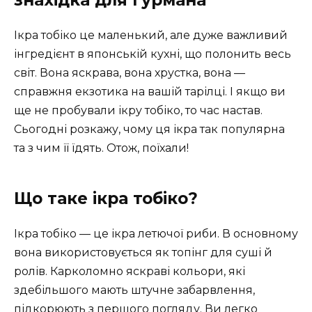
Ікра тобіко це маленький, але дуже важливий
інгредієнт в японській кухні, що полонить весь
світ. Вона яскрава, вона хрустка, вона —
справжня екзотика на вашій тарілці. І якщо ви
ще не пробували ікру тобіко, то час настав.
Сьогодні розкажу, чому ця ікра так популярна
та з чим її їдять. Отож, поїхали!
Що таке ікра тобіко?
Ікра тобіко — це ікра летючої риби. В основному
вона використовується як топінг для суші й
ролів. Карколомно яскраві кольори, які
здебільшого мають штучне забарвлення,
підкорюють з першого погляду. Ви легко