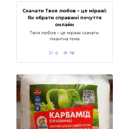
Скачати Твоя любов – це міражі:
Як обрати справжні почуття
онлайн
Твоя любов – це міражі скачати:
пікантна тема
0
78