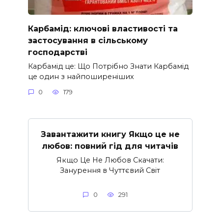
Карбамід: ключові властивості та
застосування в сільському
господарстві
Карбамід це: Що Потрібно Знати Карбамід
це один з найпоширеніших
0
179
Завантажити книгу Якщо це не
любов: повний гід для читачів
Якщо Це Не Любов Скачати:
Занурення в Чуттєвий Світ
0
291