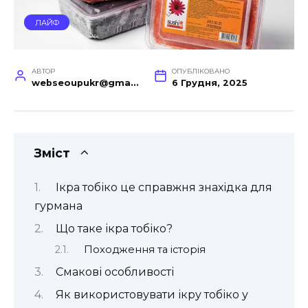
ЛАЙФ
АВТОР
ОПУБЛІКОВАНО
webseoupukr@gmail.com
6 Грудня, 2025
Зміст
Ікра тобіко це справжня знахідка для
гурмана
Що таке ікра тобіко?
Походження та історія
Смакові особливості
Як використовувати ікру тобіко у