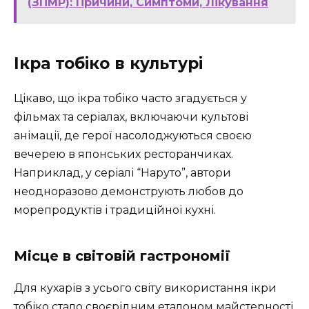
(ЗПМР): Причини, Симптоми, Лікування
Ікра тобіко в культурі
Цікаво, що ікра тобіко часто згадується у
фільмах та серіалах, включаючи культові
анімації, де герої насолоджуються своєю
вечерею в японських ресторанчиках.
Наприклад, у серіалі “Наруто”, автори
неодноразово демонструють любов до
морепродуктів і традиційної кухні.
Місце в світовій гастрономії
Для кухарів з усього світу використання ікри
тобіко стало своєрідним еталоном майстерності.