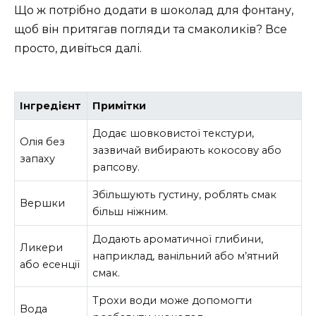
Що ж потрібно додати в шоколад для фонтану,
щоб він притягав погляди та смаколиків? Все
просто, дивіться далі.
Інгредієнт
Примітки
Додає шовковистої текстури,
Олія без
зазвичай вибирають кокосову або
запаху
рапсову.
Збільшують густину, роблять смак
Вершки
більш ніжним.
Додають ароматичної глибини,
Ликери
наприклад, ванільний або м’ятний
або есенції
смак.
Трохи води може допомогти
Вода