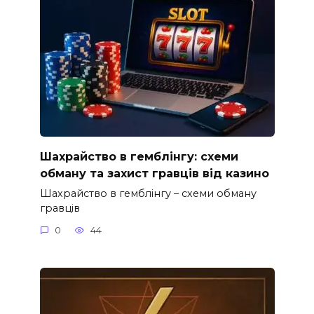
Шахрайство в гемблінгу: схеми
обману та захист гравців від казино
Шахрайство в гемблінгу – схеми обману
гравців
0
44