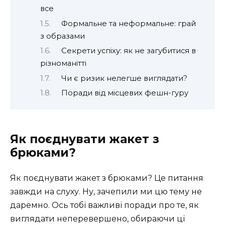
все
Формальне та неформальне: грай
з образами
Секрети успіху: як не загубитися в
різноманітті
Чи є ризик нелегше виглядати?
Поради від місцевих фешн-гуру
Як поєднувати жакет з
брюками?
Як поєднувати жакет з брюками? Це питання
завжди на слуху. Ну, зачепили ми цю тему не
даремно. Ось тобі важливі поради про те, як
виглядати неперевершено, обираючи ці