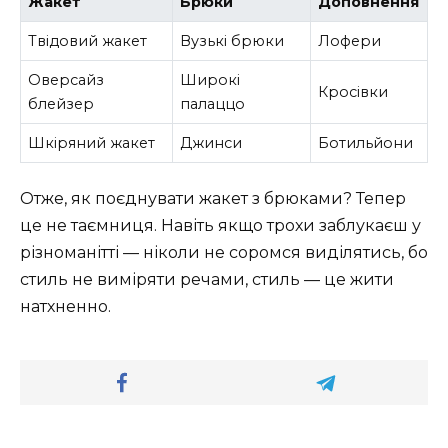
Жакет
Брюки
Доповнення
Твідовий жакет
Вузькі брюки
Лофери
Оверсайз
Широкі
Кросівки
блейзер
палаццо
Шкіряний жакет
Джинси
Ботильйони
Отже, як поєднувати жакет з брюками? Тепер
це не таємниця. Навіть якщо трохи заблукаєш у
різноманітті — ніколи не соромся виділятись, бо
стиль не виміряти речами, стиль — це жити
натхненно.