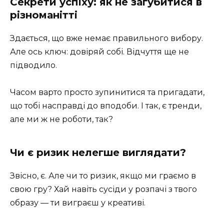
Секрети успіху: як не загубитися в
різноманітті
Здається, що вже немає правильного вибору.
Але ось ключ: довіряй собі. Відчуття ще не
підводило.
Часом варто просто зупинитися та пригадати,
що тобі насправді до вподоби. І так, є тренди,
але ми ж не роботи, так?
Чи є ризик нелегше виглядати?
Звісно, є. Але чи то ризик, якщо ми граємо в
свою гру? Хай навіть сусіди у розпачі з твого
образу — ти виграєш у креативі.