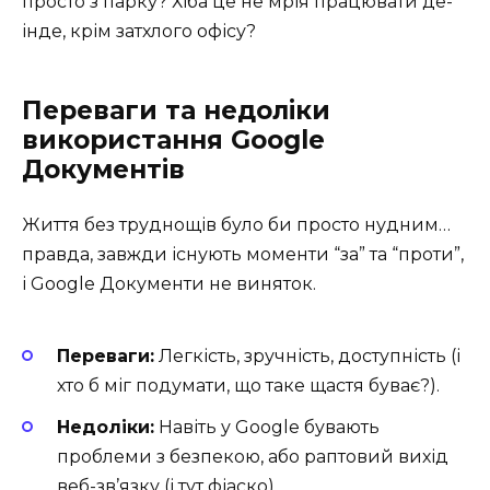
просто з парку? Хіба це не мрія працювати де-
інде, крім затхлого офісу?
Переваги та недоліки
використання Google
Документів
Життя без труднощів було би просто нудним…
правда, завжди існують моменти “за” та “проти”,
і Google Документи не виняток.
Переваги:
Легкість, зручність, доступність (і
хто б міг подумати, що таке щастя буває?).
Недоліки:
Навіть у Google бувають
проблеми з безпекою, або раптовий вихід
веб-зв’язку (і тут фіаско).