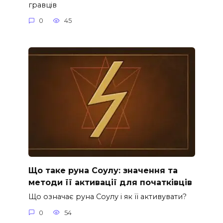
гравців
0
45
Що таке руна Соулу: значення та
методи її активації для початківців
Що означає руна Соулу і як її активувати?
0
54