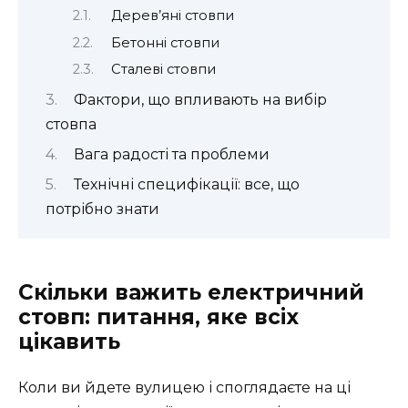
Дерев’яні стовпи
Бетонні стовпи
Сталеві стовпи
Фактори, що впливають на вибір
стовпа
Вага радості та проблеми
Технічні специфікації: все, що
потрібно знати
Скільки важить електричний
стовп: питання, яке всіх
цікавить
Коли ви йдете вулицею і споглядаєте на ці