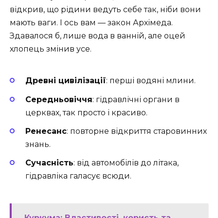
відкрив, що рідини ведуть себе так, ніби вони
мають ваги. І ось вам — закон Архімеда.
Здавалося б, лише вода в ванній, але оцей
хлопець змінив усе.
Древні цивілізації
: перші водяні млини.
Середньовіччя
: гідравлічні органи в
церквах, так просто і красиво.
Ренесанс
: повторне відкриття старовинних
знань.
Сучасність
: від автомобілів до літака,
гідравліка галасує всюди.
Куркума: Властивості, користь та