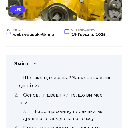
LIFE
АВТОР
ОПУБЛІКОВАНО
webseoupukr@gmail.com
28 Грудня, 2025
Зміст
Що таке гідравліка? Занурення у світ
рідин і сил
Основи гідравліки: те, що ви має
знати
Історія розвитку гідравліки: від
древнього світу до нашого часу
Принципи роботи гідравлічних