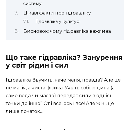
систему
Цікаві факти про гідравліку
Гідравліка у культурі
Висновок: чому гідравліка важлива
Що таке гідравліка? Занурення
у світ рідин і сил
Гідравліка. Звучить, наче магія, правда? Але це
не магія, а чиста фізика. Уявіть собі: рідина (а
саме вода чи масло) передає сили з однієї
точки до іншої. От і все, ось і все! Але ж ні, це
лише початок…