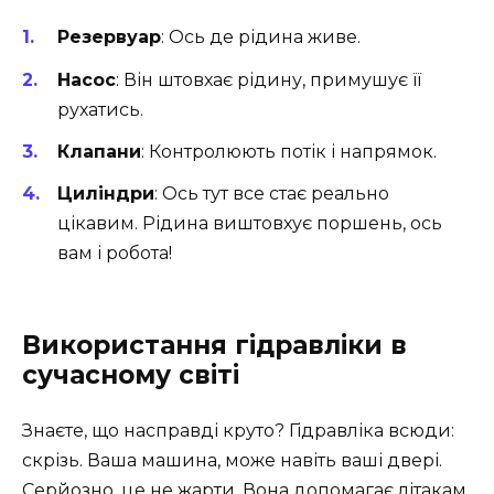
Резервуар
: Ось де рідина живе.
Насос
: Він штовхає рідину, примушує її
рухатись.
Клапани
: Контролюють потік і напрямок.
Циліндри
: Ось тут все стає реально
цікавим. Рідина виштовхує поршень, ось
вам і робота!
Використання гідравліки в
сучасному світі
Знаєте, що насправді круто? Гідравліка всюди:
скрізь. Ваша машина, може навіть ваші двері.
Серйозно, це не жарти. Вона допомагає літакам