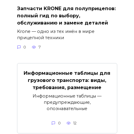
Запчасти KRONE для полуприцепов:
полный гид по выбору,
обслуживанию и замене деталей
Krone — одно из тех имён в мире
прицепной техники
0
7
Информационные таблицы для
грузового транспорта: виды,
требования, размещение
Информационные таблицы —
предупреждающие,
опознавательные
0
12