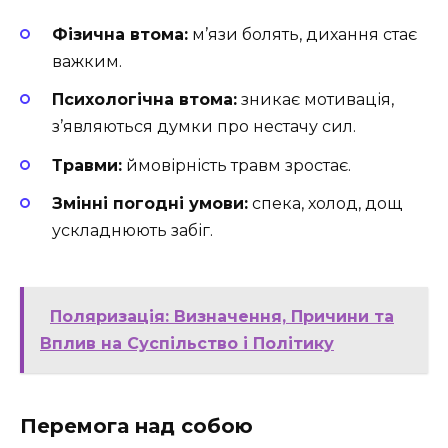
Фізична втома:
м’язи болять, дихання стає
важким.
Психологічна втома:
зникає мотивація,
з’являються думки про нестачу сил.
Травми:
ймовірність травм зростає.
Змінні погодні умови:
спека, холод, дощ
ускладнюють забіг.
Поляризація: Визначення, Причини та
Вплив на Суспільство і Політику
Перемога над собою