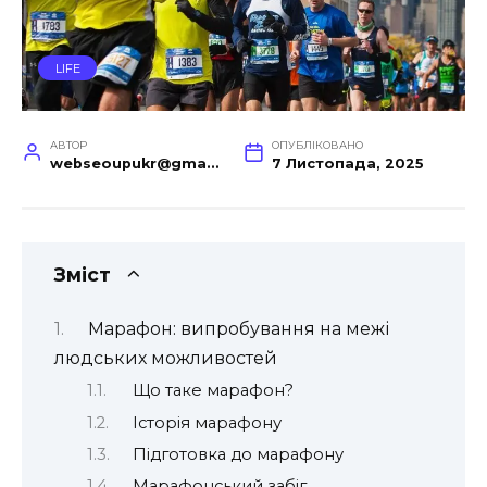
LIFE
АВТОР
ОПУБЛІКОВАНО
webseoupukr@gmail.com
7 Листопада, 2025
Зміст
Марафон: випробування на межі
людських можливостей
Що таке марафон?
Історія марафону
Підготовка до марафону
Марафонський забіг