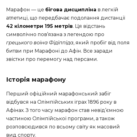
Марафон — це
бігова дисципліна
в легкій
атлетиці, що передбачає подолання дистанції
42 кілометри 195 метрів
. Ця відстань
символічно пов’язана з легендою про
грецького воїна Фідіппіда
, який пробіг від поля
битви при Марафоні до Афін. Все заради
звістки про перемогу над персами.
Історія марафону
Перший офіційний марафонський забіг
відбувся на Олімпійських іграх 1896 року в
Афінах. З того часу марафон став невід’ємною
частиною Олімпійської програми, а також
розповсюдився по всьому світу як масовий
вид спорту.