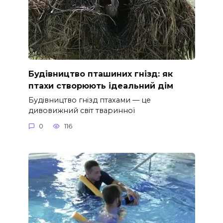
Будівництво пташиних гнізд: як
птахи створюють ідеальний дім
Будівництво гнізд птахами — це
дивовижний світ тваринної
0
116