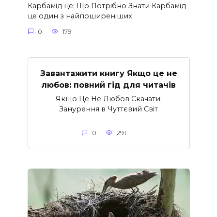
Карбамід це: Що Потрібно Знати Карбамід
це один з найпоширеніших
0
179
Завантажити книгу Якщо це не
любов: повний гід для читачів
Якщо Це Не Любов Скачати:
Занурення в Чуттєвий Світ
0
291