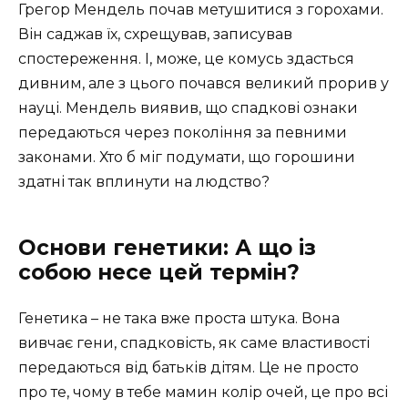
Грегор Мендель почав метушитися з горохами.
Він саджав їх, схрещував, записував
спостереження. І, може, це комусь здасться
дивним, але з цього почався великий прорив у
науці. Мендель виявив, що спадкові ознаки
передаються через покоління за певними
законами. Хто б міг подумати, що горошини
здатні так вплинути на людство?
Основи генетики: А що із
собою несе цей термін?
Генетика – не така вже проста штука. Вона
вивчає гени, спадковість, як саме властивості
передаються від батьків дітям. Це не просто
про те, чому в тебе мамин колір очей, це про всі