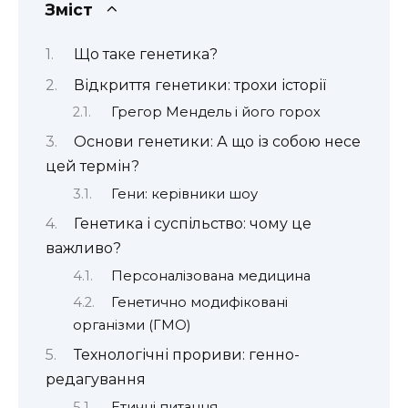
Зміст
Що таке генетика?
Відкриття генетики: трохи історії
Грегор Мендель і його горох
Основи генетики: А що із собою несе
цей термін?
Гени: керівники шоу
Генетика і суспільство: чому це
важливо?
Персоналізована медицина
Генетично модифіковані
організми (ГМО)
Технологічні прориви: генно-
редагування
Етичні питання