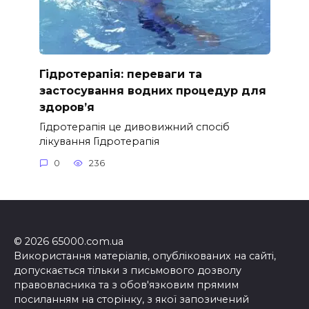
Гідротерапія: переваги та
застосування водних процедур для
здоров’я
Гідротерапія це дивовижний спосіб
лікування Гідротерапія
0
236
© 2026 65000.com.ua
Використання матеріалів, опублікованих на сайті,
допускається тільки з письмового дозволу
правовласника та з обов'язковим прямим
посиланням на сторінку, з якої запозичений