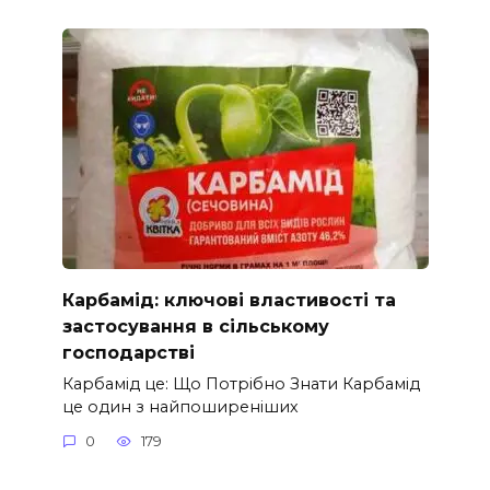
Карбамід: ключові властивості та
застосування в сільському
господарстві
Карбамід це: Що Потрібно Знати Карбамід
це один з найпоширеніших
0
179