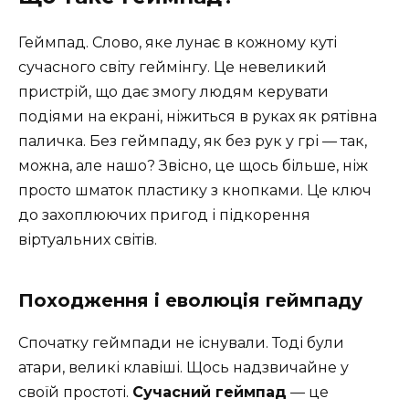
Геймпад. Слово, яке лунає в кожному куті
сучасного світу геймінгу. Це невеликий
пристрій, що дає змогу людям керувати
подіями на екрані, ніжиться в руках як рятівна
паличка. Без геймпаду, як без рук у грі — так,
можна, але нашо? Звісно, це щось більше, ніж
просто шматок пластику з кнопками. Це ключ
до захоплюючих пригод і підкорення
віртуальних світів.
Походження і еволюція геймпаду
Спочатку геймпади не існували. Тоді були
атари, великі клавіші. Щось надзвичайне у
своїй простоті.
Сучасний геймпад
— це