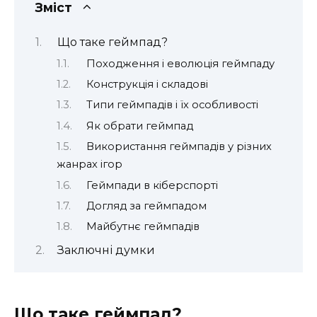
Зміст
Що таке геймпад?
Походження і еволюція геймпаду
Конструкція і складові
Типи геймпадів і їх особливості
Як обрати геймпад
Використання геймпадів у різних
жанрах ігор
Геймпади в кіберспорті
Догляд за геймпадом
Майбутнє геймпадів
Заключні думки
Що таке геймпад?