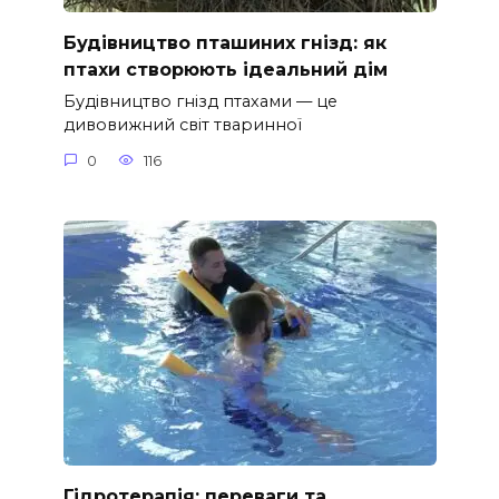
Будівництво пташиних гнізд: як
птахи створюють ідеальний дім
Будівництво гнізд птахами — це
дивовижний світ тваринної
0
116
Гідротерапія: переваги та