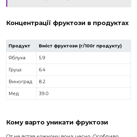
Концентрації фруктози в продуктах
Продукт
Вміст фруктози (г/100г продукту)
Яблука
5.9
Груші
6.4
Виноград
8.2
Мед
39.0
Кому варто уникати фруктози
От не встав кожному вона, чесно. Особливо