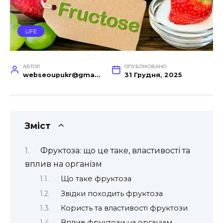
LIFE
АВТОР
ОПУБЛІКОВАНО
webseoupukr@gmail.com
31 Грудня, 2025
Зміст
Фруктоза: що це таке, властивості та
вплив на організм
Що таке фруктоза
Звідки походить фруктоза
Користь та властивості фруктози
Вплив фруктози на організм