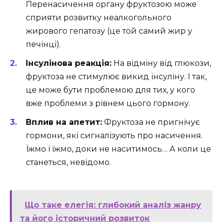
Перенасичення органу фруктозою може
сприяти розвитку неалкогольного
жирового гепатозу (це той самий жир у
печінці).
Інсулінова реакція:
На відміну від глюкози,
фруктоза не стимулює викид інсуліну. І так,
це може бути проблемою для тих, у кого
вже проблеми з рівнем цього гормону.
Вплив на апетит:
Фруктоза не пригнічує
гормони, які сигналізують про насичення.
Їжмо і їжмо, доки не наситимось… А коли це
станеться, невідомо.
Що таке елегія: глибокий аналіз жанру
та його історичний розвиток