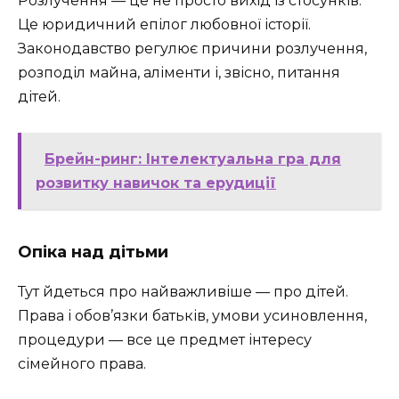
Розлучення — це не просто вихід із стосунків.
Це юридичний епілог любовної історії.
Законодавство регулює причини розлучення,
розподіл майна, аліменти і, звісно, питання
дітей.
Брейн-ринг: Інтелектуальна гра для
розвитку навичок та ерудиції
Опіка над дітьми
Тут йдеться про найважливіше — про дітей.
Права і обов’язки батьків, умови усиновлення,
процедури — все це предмет інтересу
сімейного права.