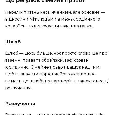
Що регулює сімейне право?
Перелік питань нескінченний, але основне —
відносини між людьми в межах родинного
кола. Ось що включає ця важлива галузь:
Шлюб
Шлюб — щось більше, ніж просто слово. Це про
взаємні права та обов’язки, зафіксовані
юридично. Сімейне право працює над тим,
щоб визначити порядок його укладення,
вимоги до шлюбних партнерів, а також тонкощі
розлучення.
Розлучення