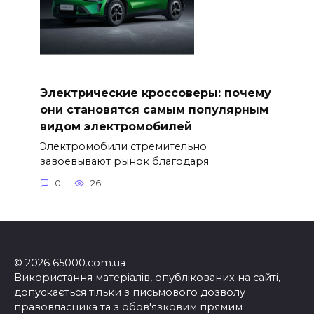
Электрические кроссоверы: почему
они становятся самым популярным
видом электромобилей
Электромобили стремительно
завоевывают рынок благодаря
0
26
© 2026 65000.com.ua
Використання матеріалів, опублікованих на сайті,
допускається тільки з письмового дозволу
правовласника та з обов'язковим прямим