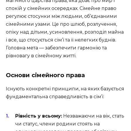
магічного царства права, яка дбає про мир і
спокій у сімейних осередках. Сімейне право
регулює стосунки між людьми, об’єднаними
сімейними узами. Це про шлюб, розлучення,
опіку над дітьми, усиновлення, розподіл майна
і все, що стосується сім’ї та її нелегких буднів.
Головна мета — забезпечити гармонію та
рівновагу в сімейному житті.
Основи сімейного права
Існують конкретні принципи, на яких базується
фундаментальна справедливість в сім’ї:
Рівність у всьому:
Незважаючи на вік, стать
чи статус, члени родини стоять на