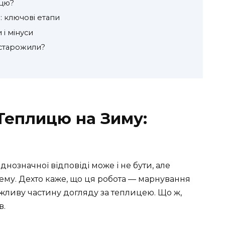
ицю?
 ключові етапи
 і мінуси
 старожили?
Теплицю на Зиму:
нозначної відповіді може і не бути, але
ему. Дехто каже, що ця робота — марнування
 важливу частину догляду за теплицею. Що ж,
в.