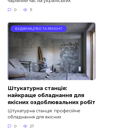
чарівний час на українських
0
11
БУДІВНИЦТВО ТА РЕМОНТ
Штукатурна станція:
найкраще обладнання для
якісних оздоблювальних робіт
Штукатурна станція: професійне
обладнання для якісних
0
27