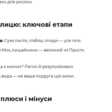
он для рослин.
лицю: ключові етапи
в:
Сухе листя, стебла, плоди — усе геть.
:
Мох, лишайники — великий ні! Просто
а з милом? Легко й результативно.
вода — не ваша подруга цієї зими.
 плюси і мінуси