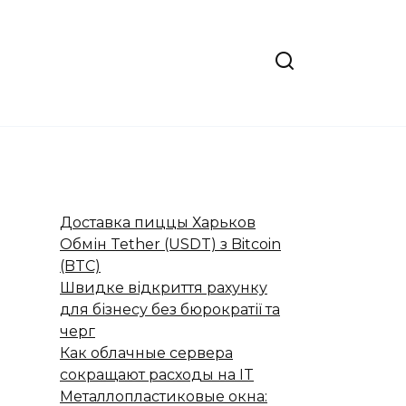
Доставка пиццы Харьков
Обмін Tether (USDT) з Bitcoin
(BTC)
Швидке відкриття рахунку
для бізнесу без бюрократії та
черг
Как облачные сервера
сокращают расходы на IT
Металлопластиковые окна: