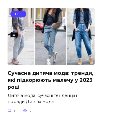
LIFE
Сучасна дитяча мода: тренди,
які підкорюють малечу у 2023
році
Дитяча мода: сучасні тенденції і
поради Дитяча мода
0
7