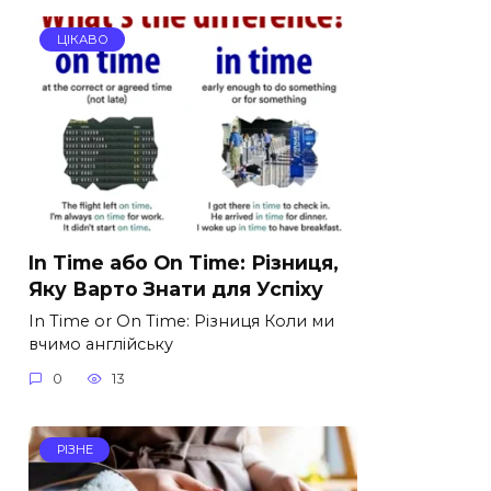
ЦІКАВО
In Time або On Time: Різниця,
Яку Варто Знати для Успіху
In Time or On Time: Різниця Коли ми
вчимо англійську
0
13
РІЗНЕ