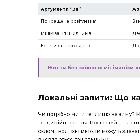
Аргументи “За”
Ар
Покращене освітлення
За
Мінімізація шкідників
Де
Естетика та порядок
До
Життя без зайвого: мінімалізм я
Локальні запити: Що к
Чи потрібно мити теплицю на зиму? М
традиційні знання. Поспілкуйтесь з ти
склом. Іноді їхні методи можуть здава
виявляються геніальними.