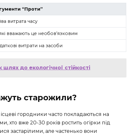
гументи “Проти”
йва витрата часу
які вважають це необов’язковим
даткові витрати на засоби
к шлях до екологічної стійкості
ажуть старожили?
ісцеві городники часто покладаються на
ми, хто вже 20-30 років ростить огірки під
тися застарілими, але частенько вони