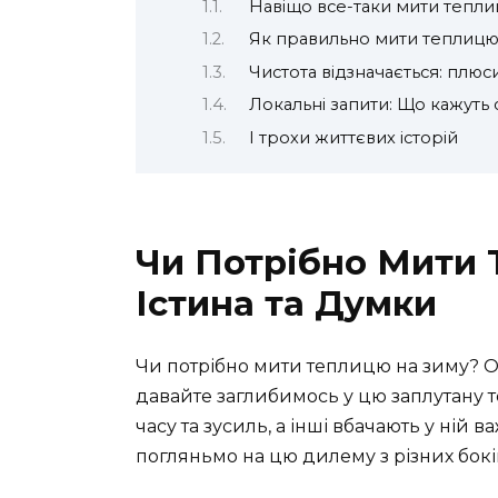
Навіщо все-таки мити тепл
Як правильно мити теплицю:
Чистота відзначається: плюси
Локальні запити: Що кажуть
І трохи життєвих історій
Чи Потрібно Мити 
Істина та Думки
Чи потрібно мити теплицю на зиму? Од
давайте заглибимось у цю заплутану т
часу та зусиль, а інші вбачають у ній
погляньмо на цю дилему з різних бокі