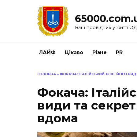
Перейти
до
65000.com.
вмісту
Ваш провідник у житті Од
ЛАЙФ
Цікаво
Різне
PR
ГОЛОВНА
»
ФОКАЧА: ІТАЛІЙСЬКИЙ ХЛІБ, ЙОГО ВИ
Фокача: Італійс
види та секре
вдома