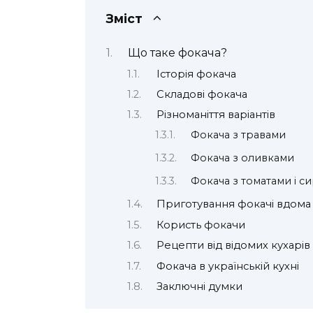
Зміст
Що таке фокача?
Історія фокача
Складові фокача
Різноманіття варіантів
Фокача з травами
Фокача з оливками
Фокача з томатами і с
Приготування фокачі вдома
Користь фокачи
Рецепти від відомих кухарів
Фокача в українській кухні
Заключні думки