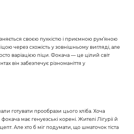
різняється своєю пухкістю і приємною рум’яною
іцою через схожість у зовнішньому вигляді, але
сто варіацією піци. Фокача — це цілий світ
нтах він забезпечує різноманіття у
и готувати прообрази цього хліба. Хоча
фокача має генуезські корені. Жителі Лігурії й
пт. Але хто б міг подумати, що шматочок тіста