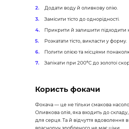
Додати воду й оливкову олію.
Замісити тісто до однорідності.
Прикрити й залишити підходити н
Розкатати тісто, викласти у форму.
Полити олією та місцями понакол
Запікати при 200°C до золотої ско
Користь фокачи
Фокача — це не тільки смакова насолод
Оливкова олія, яка входить до складу
для серця. Та й відчуття вдоволення 
власноруч зробленого не має ціни.