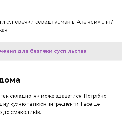
и суперечки серед гурманів. Але чому б ні?
ачі.
ачення для безпеки суспільства
вдома
так складно, як може здаватися. Потрібно
ну кухню та якісні інгредієнти. І все це
ю до смаколиків.