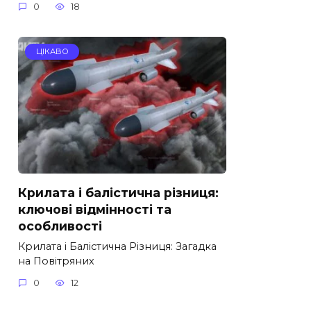
0
18
ЦІКАВО
Крилата і балістична різниця:
ключові відмінності та
особливості
Крилата і Балістична Різниця: Загадка
на Повітряних
0
12