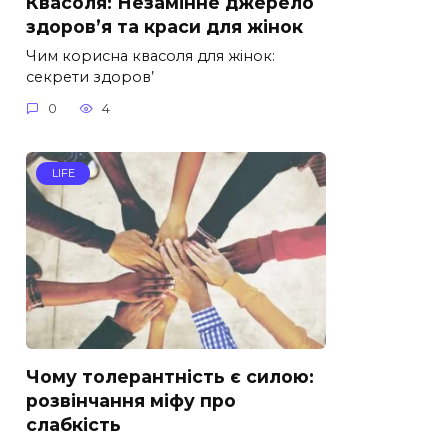
Квасоля: Незамінне джерело
здоров’я та краси для жінок
Чим корисна квасоля для жінок:
секрети здоров’
0
4
LIFE
Чому толерантність є силою:
розвінчання міфу про
слабкість