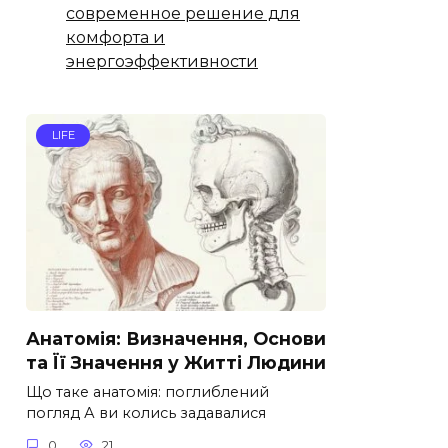
современное решение для
комфорта и
энергоэффективности
LIFE
Анатомія: Визначення, Основи
та Її Значення у Житті Людини
Що таке анатомія: поглиблений
погляд А ви колись задавалися
0
21