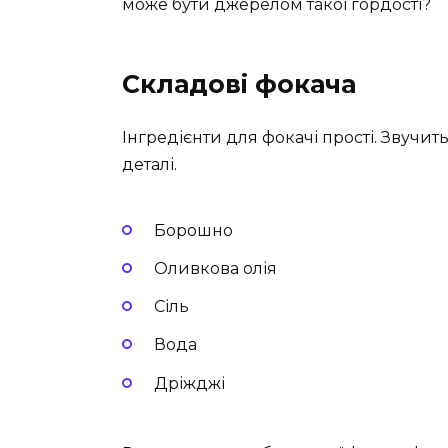
може бути джерелом такої гордості?
Складові фокача
Інгредієнти для фокачі прості. Звучит
деталі.
Борошно
Оливкова олія
Сіль
Вода
Дріжджі