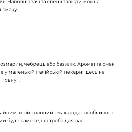
чі. Наповнювачі та спеції завжди можна
 смаку.
озмарин, чебрець або базилік. Аромат та смак
е у маленькій італійській пекарні, десь на
а повну…
чайним: їхній солоний смак додає особливого
 буде саме те, що треба для вас.