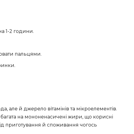
а 1-2 години.
ювати пальцями.
ринки.
а, але й джерело вітамінів та мікроелементів.
, багата на мононенасичені жири, що корисні
від приготування й споживання чогось