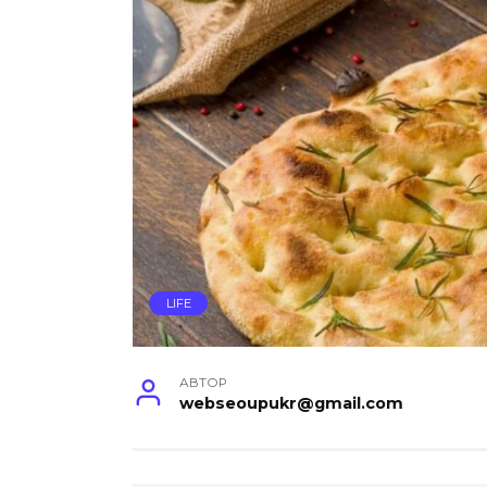
LIFE
АВТОР
webseoupukr@gmail.com