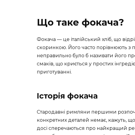
Що таке фокача?
Фокача — це італійський хліб, що від
скоринкою. Його часто порівнюють з п
неправильно було б називати його про
смаків, що криється у простих інгредіє
приготуванні.
Історія фокача
Стародавні римляни першими розпочал
конкретних деталей немає, кажуть, що 
досі сперечаються про найкращий реце