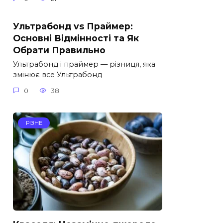
Ультрабонд vs Праймер:
Основні Відмінності та Як
Обрати Правильно
Ультрабонд і праймер — різниця, яка
змінює все Ультрабонд
0
38
РІЗНЕ