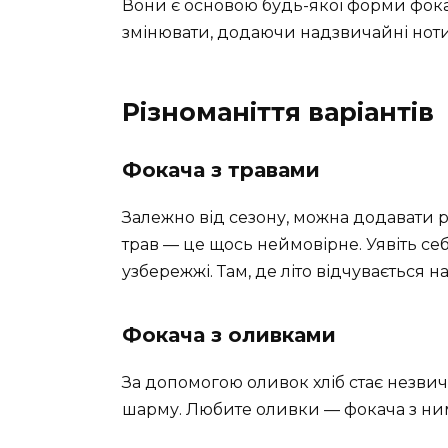
Вони є основою будь-якої форми фока
змінювати, додаючи надзвичайні ноти
Різноманіття варіантів
Фокача з травами
Залежно від сезону, можна додавати р
трав — це щось неймовірне. Уявіть себ
узбережжі. Там, де літо відчувається н
Фокача з оливками
За допомогою оливок хліб стає незви
шарму. Любите оливки — фокача з ними