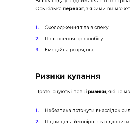
Влітку вода у водоймах часто прогріва
Ось кілька
переваг
, з якими ви может
Охолодження тіла в спеку.
Поліпшення кровообігу.
Емоційна розрядка.
Ризики купання
Проте існують і певні
ризики
, які не 
Небезпека потонути внаслідок силь
Підвищена ймовірність підхопити і