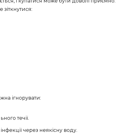
ється, і купатися може бути доволі приємно.
е зіткнутися:
можна ігнорувати:
ного течії.
нфекції через неякісну воду.