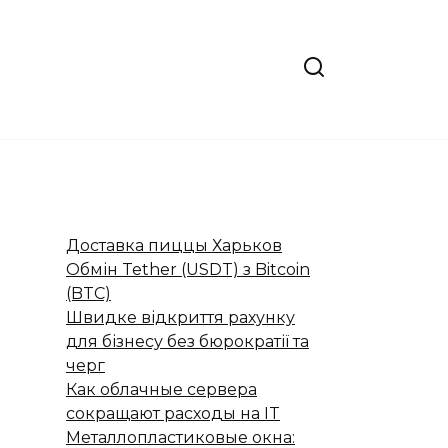
Доставка пиццы Харьков
Обмін Tether (USDT) з Bitcoin
(BTC)
Швидке відкриття рахунку
для бізнесу без бюрократії та
черг
Как облачные сервера
сокращают расходы на IT
Металлопластиковые окна: