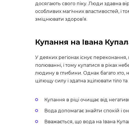
досягають свого піку. Люди здавна ві
особливих магічних властивостей, і т
зміцнювати здоров’я.
Купання на Івана Купал
У деяких регіонах існує переконання,
полюванні, і тому купатися в ріках не
людину в глибини. Однак багато хто, 
цілющу силу і здатна зцілювати тіло т
Купання в ріці очищає від негативн
Вода допомагає знайти спокій і о
Вважається, що вода на Івана Купа