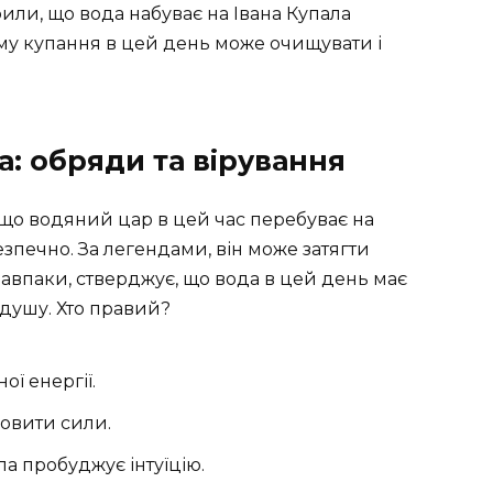
рили, що вода набуває на Івана Купала
ому купання в цей день може очищувати і
а: обряди та вірування
 що водяний цар в цей час перебуває на
безпечно. За легендами, він може затягти
навпаки, стверджує, що вода в цей день має
а душу. Хто правий?
ої енергії.
новити сили.
ла пробуджує інтуїцію.