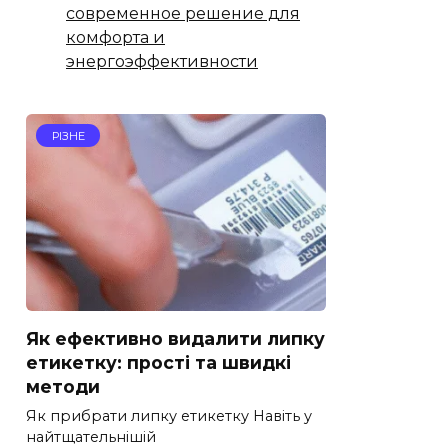
современное решение для
комфорта и
энергоэффективности
РІЗНЕ
Як ефективно видалити липку
етикетку: прості та швидкі
методи
Як прибрати липку етикетку Навіть у
найтщательнішій