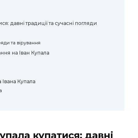
ся: давні традиції та сучасні погляди
ряди та вірування
ання на Іван Купала
 Івана Купала
а
упала купатися: давні