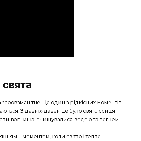
 свята
заровзманітне. Це один з рідкісних моментів,
аються. З давніх-давен це було свято сонця і
вали вогнища, очищувалися водою та вогнем.
тоянням—моментом, коли світло і тепло