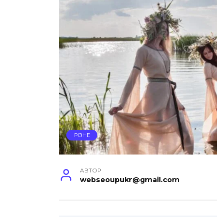
РІЗНЕ
АВТОР
webseoupukr@gmail.com