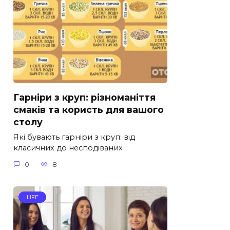
Гарніри з круп: різноманіття
смаків та користь для вашого
столу
Які бувають гарніри з круп: від
класичних до несподіваних
0
8
LIFE