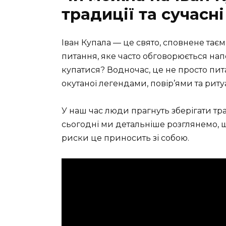
традиції та сучасн
Іван Купала — це свято, сповнене тає
питання, яке часто обговорюється нап
купатися? Водночас, це не просто пита
окутаної легендами, повір’ями та рит
У наш час люди прагнуть зберігати тр
сьогодні ми детальніше розглянемо, що
риски це приносить зі собою.