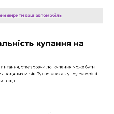
 знежирити ваш автомобіль
альність купання на
питання, стає зрозуміло: купання може бути
водяних міфів. Тут вступають у гру суворіші
ди тощо.