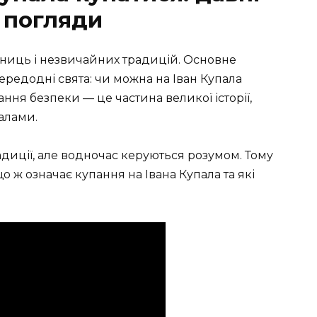
і погляди
мниць і незвичайних традицій. Основне
ередодні свята: чи можна на Іван Купала
ння безпеки — це частина великої історії,
уалами.
адиції, але водночас керуються розумом. Тому
 ж означає купання на Івана Купала та які