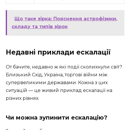
Що таке зірка: Пояснення астрофізики,
складу та типів зірок
Недавні приклади ескалації
От бачите, недавно ж які події сколихнули світ?
Близький Схід, Україна, торгові війни між
супервеликими державами. Кожна з цих
ситуацій — це живий приклад ескалації на
різних рівнях.
Чи можна зупинити ескалацію?