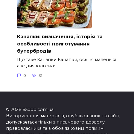
Канапки: визначення, історія та
особливості приготування
бутербродів
Що таке Канапки Канапки, ось ця маленька,
але диявольськи
0
31
© 2026 65000.com.ua
Використання матеріалів, опублікованих на сайті,
допускається тільки з письмового дозволу
правовласника та з обов'язковим прямим