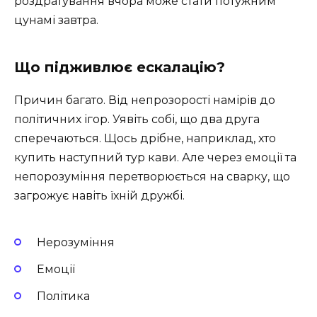
роздратування вчора може стати потужним
цунамі завтра.
Що підживлює ескалацію?
Причин багато. Від непрозорості намірів до
політичних ігор. Уявіть собі, що два друга
сперечаються. Щось дрібне, наприклад, хто
купить наступний тур кави. Але через емоції та
непорозуміння перетворюється на сварку, що
загрожує навіть їхній дружбі.
Нерозуміння
Емоції
Політика