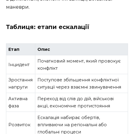
маневри.
Таблиця: етапи ескалації
Етап
Опис
Початковий момент, який провокує
Інцидент
конфлікт
Зростання
Поступове збільшення конфліктної
напруги
ситуації через взаємні звинувачення
Активна
Переход від слів до дій, військові
фаза
акції, економічне протистояння
Ескалація набирає обертів,
Розвиток
впливаючи на регіональні або
глобальні процеси