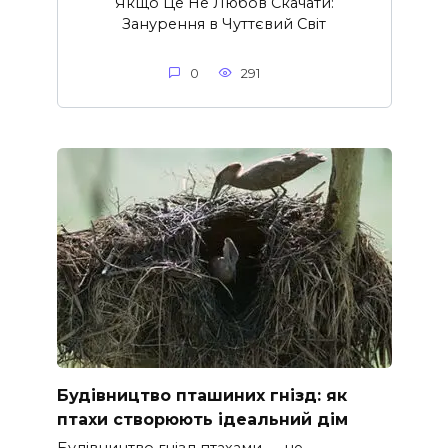
Якщо Це Не Любов Скачати:
Занурення в Чуттєвий Світ
0
291
Будівництво пташиних гнізд: як
птахи створюють ідеальний дім
Будівництво гнізд птахами — це