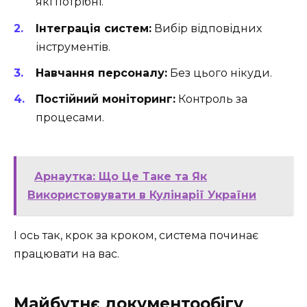
які потрібні.
Інтеграція систем:
Вибір відповідних
інструментів.
Навчання персоналу:
Без цього нікуди.
Постійний моніторинг:
Контроль за
процесами.
Арнаутка: Що Це Таке та Як
Використовувати в Кулінарії України
І ось так, крок за кроком, система починає
працювати на вас.
Майбутнє документообігу