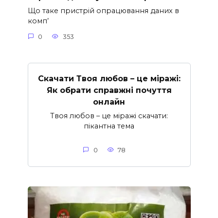
Що таке пристрій опрацювання даних в
комп’
0
353
Скачати Твоя любов – це міражі:
Як обрати справжні почуття
онлайн
Твоя любов – це міражі скачати:
пікантна тема
0
78