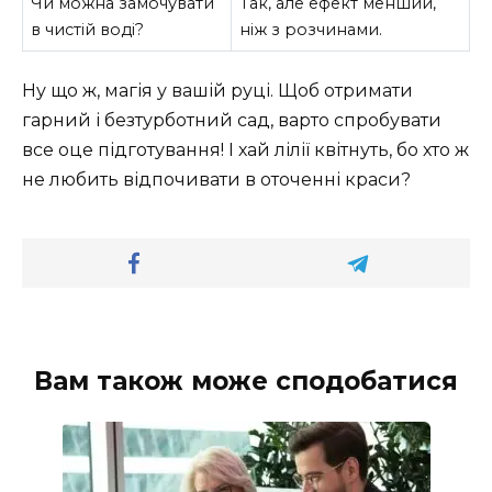
Чи можна замочувати
Так, але ефект менший,
в чистій воді?
ніж з розчинами.
Ну що ж, магія у вашій руці. Щоб отримати
гарний і безтурботний сад, варто спробувати
все оце підготування! І хай лілії квітнуть, бо хто ж
не любить відпочивати в оточенні краси?
Вам також може сподобатися