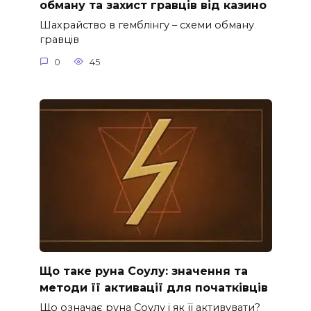
обману та захист гравців від казино
Шахрайство в гемблінгу – схеми обману
гравців
0
45
Що таке руна Соулу: значення та
методи її активації для початківців
Що означає руна Соулу і як її активувати?