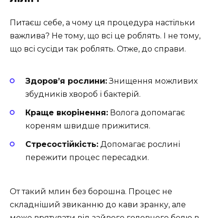
Питаєш себе, а чому ця процедура настільки
важлива? Не тому, що всі це роблять. І не тому,
що всі сусіди так роблять. Отже, до справи.
Здоров’я рослини:
Знищення можливих
збудників хвороб і бактерій.
Краще вкорінення:
Волога допомагає
кореням швидше прижитися.
Стресостійкість:
Допомагає рослині
пережити процес пересадки.
От такий млин без борошна. Процес не
складніший звиканню до кави зранку, але
може врятувати від зайвого головного болю в