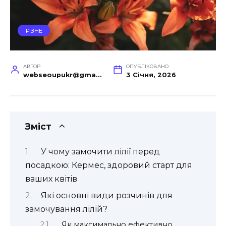
РІЗНЕ
АВТОР
ОПУБЛІКОВАНО
webseoupukr@gmail.com
3 Січня, 2026
Зміст
У чому замочити лілії перед
посадкою: Кермес, здоровий старт для
ваших квітів
Які основні види розчинів для
замочування лілій?
Як максимально ефективно