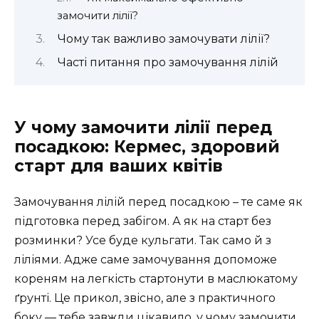
замочити лілії?
Чому так важливо замочувати лілії?
Часті питання про замочування лілій
У чому замочити лілії перед
посадкою: Кермес, здоровий
старт для ваших квітів
Замочування лілій перед посадкою – те саме як
підготовка перед забігом. А як на старт без
розминки? Усе буде кульгати. Так само й з
ліліями. Адже саме замочування допоможе
кореням на легкість стартонути в маслюкатому
ґрунті. Це прикол, звісно, але з практичного
боку — тебе завжди цікавило, у чому замочити