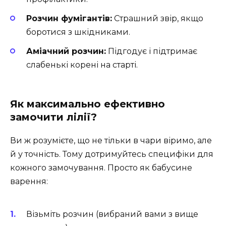
Розчин фумігантів:
Страшний звір, якщо
боротися з шкідниками.
Аміачний розчин:
Підгодує і підтримає
слабенькі корені на старті.
Як максимально ефективно
замочити лілії?
Ви ж розумієте, що не тільки в чари віримо, але
й у точність. Тому дотримуйтесь специфіки для
кожного замочування. Просто як бабусине
варення:
Візьміть розчин (вибраний вами з вище