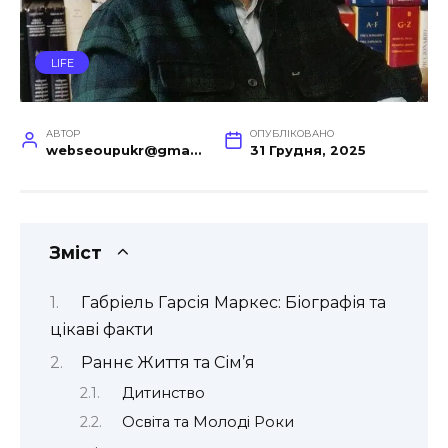
LIFE
АВТОР
ОПУБЛІКОВАНО
webseoupukr@gmail.com
31 Грудня, 2025
Зміст
Габріель Гарсія Маркес: Біографія та
цікаві факти
Раннє Життя та Сім’я
Дитинство
Освіта та Молоді Роки