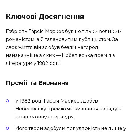
Ключові Досягнення
Габріель Гарсія Маркес був не тільки великим
романістом, а й талановитим публіцистом. За
своє життя він здобув безліч нагород,
найзначніше з яких — Нобелівська премія з
літератури у 1982 році.
Премії та Визнання
У 1982 році Гарсія Маркес здобув
Нобелівську премію як визнання вкладу в
іспаномовну літературу.
Його твори здобули популярність не лише у