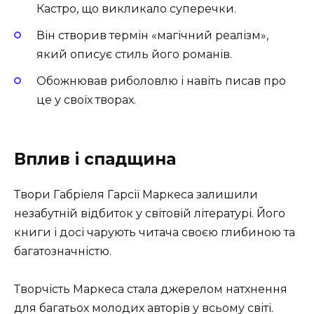
Кастро, що викликало суперечки.
Він створив термін «магічний реалізм»,
який описує стиль його романів.
Обожнював риболовлю і навіть писав про
це у своїх творах.
Вплив і спадщина
Твори Габріеля Гарсії Маркеса залишили
незабутній відбиток у світовій літературі. Його
книги і досі чарують читача своєю глибиною та
багатозначністю.
Творчість Маркеса стала джерелом натхнення
для багатьох молодих авторів у всьому світі.