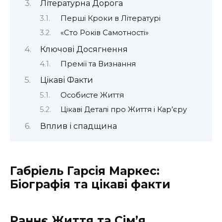
Літературна Дорога
Перші Кроки в Літературі
«Сто Років Самотності»
Ключові Досягнення
Премії та Визнання
Цікаві Факти
Особисте Життя
Цікаві Деталі про Життя і Кар’єру
Вплив і спадщина
Габріель Гарсія Маркес:
Біографія та цікаві факти
Раннє Життя та Сім’я