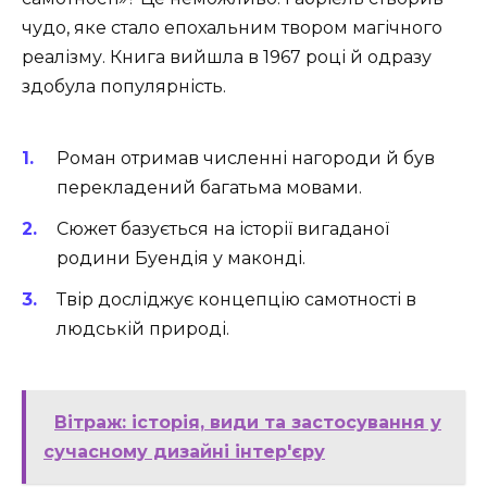
чудо, яке стало епохальним твором магічного
реалізму. Книга вийшла в 1967 році й одразу
здобула популярність.
Роман отримав численні нагороди й був
перекладений багатьма мовами.
Сюжет базується на історії вигаданої
родини Буендія у маконді.
Твір досліджує концепцію самотності в
людській природі.
Вітраж: історія, види та застосування у
сучасному дизайні інтер'єру