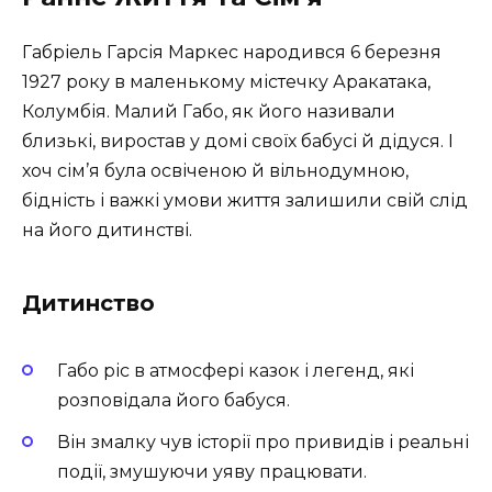
Габріель Гарсія Маркес народився 6 березня
1927 року в маленькому містечку Аракатака,
Колумбія. Малий Габо, як його називали
близькі, виростав у домі своїх бабусі й дідуся. І
хоч сім’я була освіченою й вільнодумною,
бідність і важкі умови життя залишили свій слід
на його дитинстві.
Дитинство
Габо ріс в атмосфері казок і легенд, які
розповідала його бабуся.
Він змалку чув історії про привидів і реальні
події, змушуючи уяву працювати.