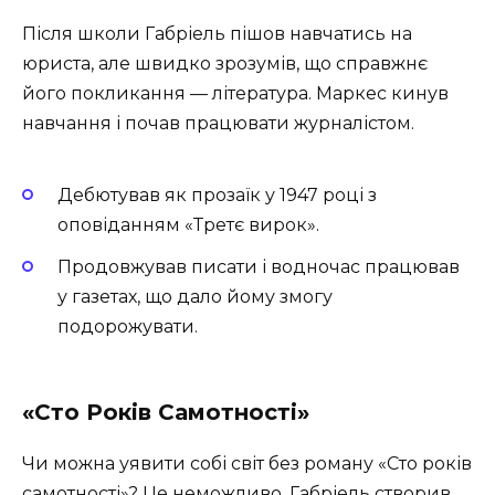
Після школи Габріель пішов навчатись на
юриста, але швидко зрозумів, що справжнє
його покликання — література. Маркес кинув
навчання і почав працювати журналістом.
Дебютував як прозаїк у 1947 році з
оповіданням «Третє вирок».
Продовжував писати і водночас працював
у газетах, що дало йому змогу
подорожувати.
«Сто Років Самотності»
Чи можна уявити собі світ без роману «Сто років
самотності»? Це неможливо. Габріель створив