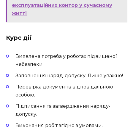
експлуатаційних контор у сучасному
житті
Курс дії
Виявлена потреба у роботах підвищеної
небезпеки.
Заповнення наряд-допуску. Лише уважно!
Перевірка документів відповідальною
особою.
Підписання та затвердження наряду-
допуску.
Виконання робіт згідно з умовами.