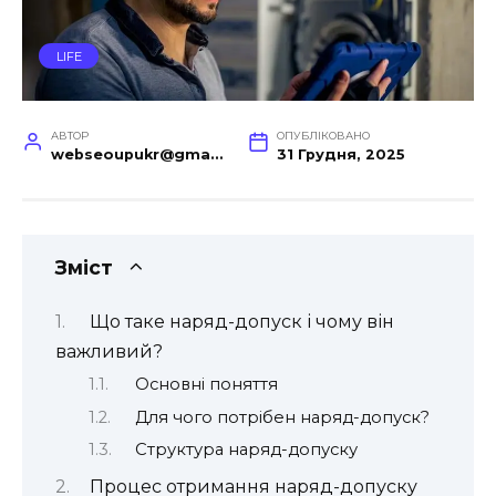
LIFE
АВТОР
ОПУБЛІКОВАНО
webseoupukr@gmail.com
31 Грудня, 2025
Зміст
Що таке наряд-допуск і чому він
важливий?
Основні поняття
Для чого потрібен наряд-допуск?
Структура наряд-допуску
Процес отримання наряд-допуску