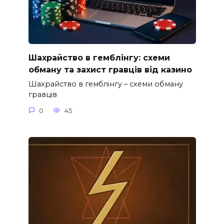
Шахрайство в гемблінгу: схеми
обману та захист гравців від казино
Шахрайство в гемблінгу – схеми обману
гравців
0
45