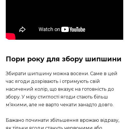
Пори року для збору шипшини
Збирати шипшину можна восени. Саме в цей
час ягоди дозрівають і отримують свій
насичений колір, що вказує на готовність до
збору. У міру стиглості ягоди стають більш
м’якими, але не варто чекати занадто довго.
Бажано починати збільшення врожаю відразу,
як тільки ягоди стануть червоними або