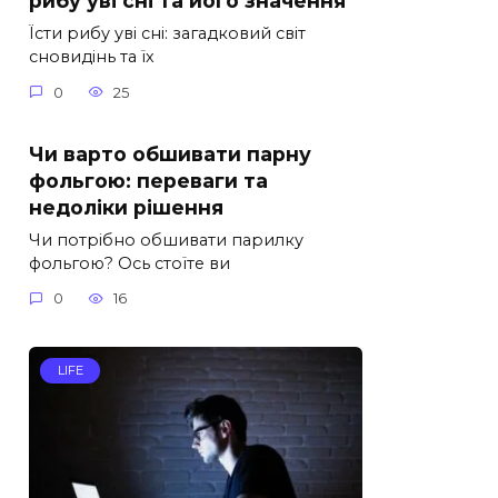
рибу уві сні та його значення
Їсти рибу уві сні: загадковий світ
сновидінь та їх
0
25
Чи варто обшивати парну
фольгою: переваги та
недоліки рішення
Чи потрібно обшивати парилку
фольгою? Ось стоїте ви
0
16
LIFE