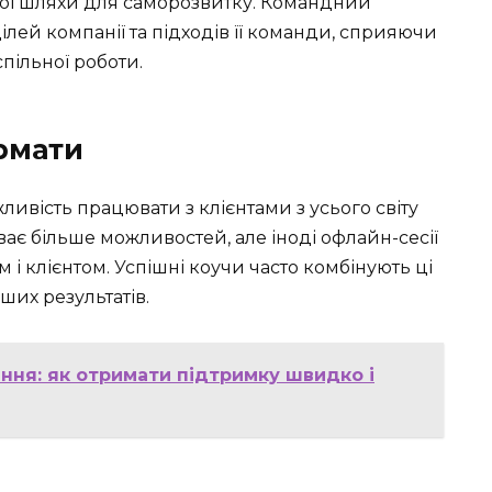
ої шляхи для саморозвитку. Командний
лей компанії та підходів її команди, сприяючи
ільної роботи.
рмати
ливість працювати з клієнтами з усього світу
ає більше можливостей, але іноді офлайн-сесії
і клієнтом. Успішні коучи часто комбінують ці
их результатів.
ння: як отримати підтримку швидко і