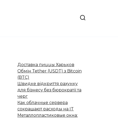
Доставка пиццы Харьков
Обмін Tether (USDT) з Bitcoin
(BTC)
Швидке відкриття рахунку
для бізнесу без бюрократії та
черг
Как облачные сервера
сокращают расходы на IT
Металлопластиковые окна: