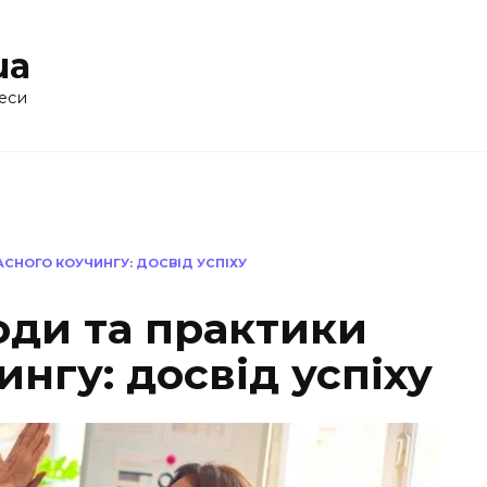
ua
еси
АСНОГО КОУЧИНГУ: ДОСВІД УСПІХУ
оди та практики
ингу: досвід успіху