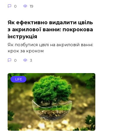
0
19
Як ефективно видалити цвіль
з акрилової ванни: покрокова
інструкція
Як позбутися цвілі на акриловій ванні:
крок за кроком
0
3
LIFE