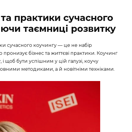
 та практики сучасного
аючи таємниці розвитку
ки сучасного коучингу — це не набір
що пронизує бізнес та життєві практики. Коучинг
і щоб бути успішним у цій галузі, коучу
новними методиками, а й новітніми техніками.