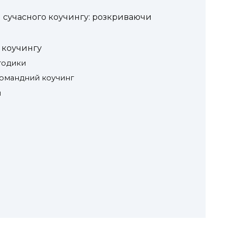
и сучасного коучингу: розкриваючи
 коучингу
етодики
 командний коучинг
и