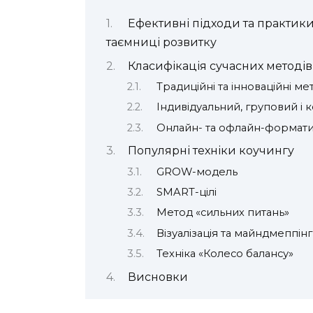
Ефективні підходи та практик
таємниці розвитку
Класифікація сучасних методів
Традиційні та інноваційні м
Індивідуальний, груповий і
Онлайн- та офлайн-формат
Популярні техніки коучингу
GROW-модель
SMART-цілі
Метод «сильних питань»
Візуалізація та майндмеппінг
Техніка «Колесо балансу»
Висновки