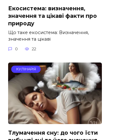
Екосистема: визначення,
значення та цікаві факти про
природу
Що таке екосистема: Визначення,
значення та цікаві
0
22
КУЛІНАРІЯ
Тлумачення сну: до чого їсти