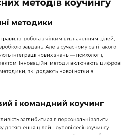
сних методів коучингу
йні методики
правило, робота з чітким визначенням цілей,
робкою завдань. Але в сучасному світі такого
ють інтеграції нових знань — психології,
лектом. Інноваційні методи включають цифрові
 методики, які додають нової нотки в
вий і командний коучинг
жливість заглибитися в персональні запити
у досягнення цілей. Групові сесії коучингу