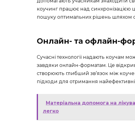
допомагають учасникам знаходити св
коучинг працює над синхронізацією ці
пошуку оптимальних рішень шляхом сп
Онлайн- та офлайн-фо
Сучасні технології надають коучам мож
завдяки онлайн-форматам. Це відкрив
створюють глибший зв’язок між коучем 
підходи для отримання найефективніш
Матеріальна допомога на лікува
легко