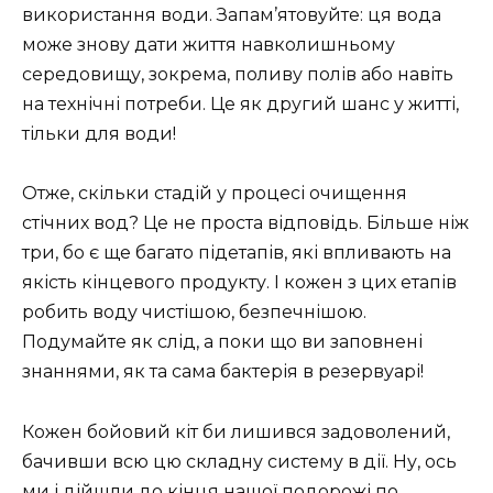
використання води. Запам’ятовуйте: ця вода
може знову дати життя навколишньому
середовищу, зокрема, поливу полів або навіть
на технічні потреби. Це як другий шанс у житті,
тільки для води!
Отже, скільки стадій у процесі очищення
стічних вод? Це не проста відповідь. Більше ніж
три, бо є ще багато підетапів, які впливають на
якість кінцевого продукту. І кожен з цих етапів
робить воду чистішою, безпечнішою.
Подумайте як слід, а поки що ви заповнені
знаннями, як та сама бактерія в резервуарі!
Кожен бойовий кіт би лишився задоволений,
бачивши всю цю складну систему в дії. Ну, ось
ми і дійшли до кінця нашої подорожі по