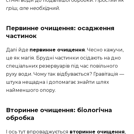
стічні води до подальшої обробки.
Простий як
гріш, але необхідний.
Первинне очищення: осадження
частинок
Далі йде
первинне очищення
. Чесно кажучи,
це як магія. Брудні частинки осідають на дно
спеціальних резервуарів під час повільного
руху води. Чому так відбувається? Гравітація —
штука нещадна і допомагає знайти шлях
найменшого опору.
Вторинне очищення: біологічна
обробка
І ось тут впроваджується
вторинне очищення
,