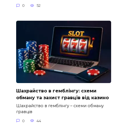
0
52
Шахрайство в гемблінгу: схеми
обману та захист гравців від казино
Шахрайство в гемблінгу – схеми обману
гравців
0
44