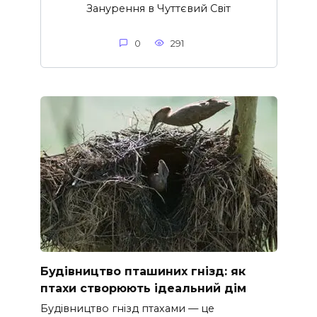
Занурення в Чуттєвий Світ
0
291
Будівництво пташиних гнізд: як
птахи створюють ідеальний дім
Будівництво гнізд птахами — це