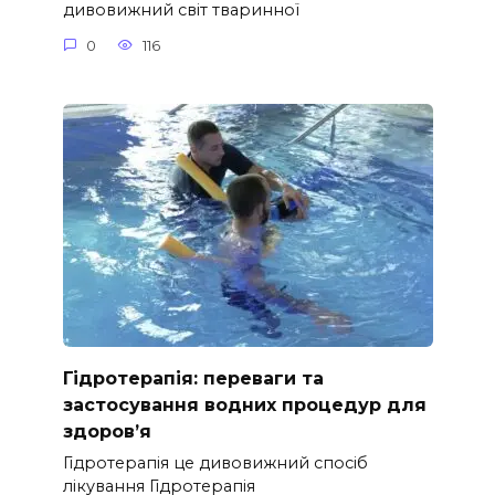
дивовижний світ тваринної
0
116
Гідротерапія: переваги та
застосування водних процедур для
здоров’я
Гідротерапія це дивовижний спосіб
лікування Гідротерапія