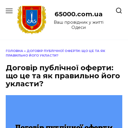
Перейти
до
65000.com.ua
вмісту
Ваш провідник у житті
Одеси
ГОЛОВНА
»
ДОГОВІР ПУБЛІЧНОЇ ОФЕРТИ: ЩО ЦЕ ТА ЯК
ПРАВИЛЬНО ЙОГО УКЛАСТИ?
Договір публічної оферти:
що це та як правильно його
укласти?