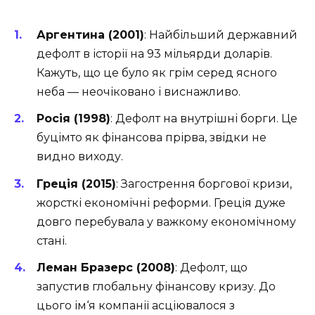
Аргентина (2001)
: Найбільший державний
дефолт в історії на 93 мільярди доларів.
Кажуть, що це було як грім серед ясного
неба — неочіковано і виснажливо.
Росія (1998)
: Дефолт на внутрішні борги. Це
буцімто як фінансова прірва, звідки не
видно виходу.
Греція (2015)
: Загострення боргової кризи,
жорсткі економічні реформи. Греція дуже
довго перебувала у важкому економічному
стані.
Леман Бразерс (2008)
: Дефолт, що
запустив глобальну фінансову кризу. До
цього ім‘я компанії асціювалося з