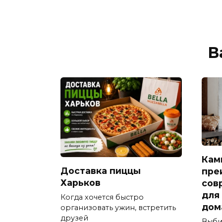
В
Кам
Доставка пиццы
пре
Харьков
сов
для
Когда хочется быстро
дом
организовать ужин, встретить
друзей
Выби