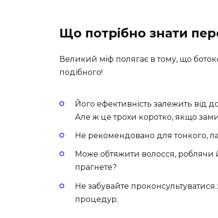
Що потрібно знати пе
Великий міф полягає в тому, що ботокс
подібного!
Його ефективність залежить від дог
Але ж це трохи коротко, якщо за
Не рекомендовано для тонкого, л
Може обтяжити волосся, роблячи й
прагнете?
Не забувайте проконсультуватися
процедур.