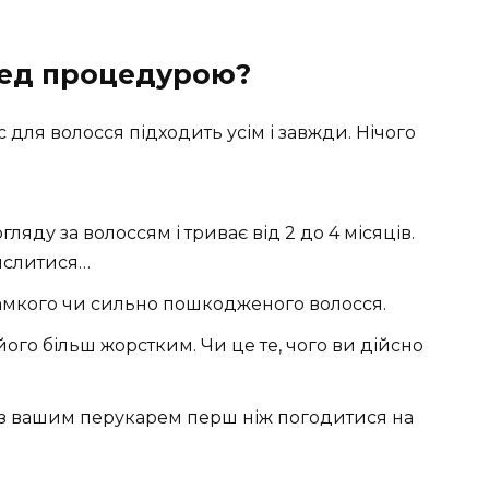
ред процедурою?
 для волосся підходить усім і завжди. Нічого
ляду за волоссям і триває від 2 до 4 місяців.
мислитися…
амкого чи сильно пошкодженого волосся.
ого більш жорстким. Чи це те, чого ви дійсно
 з вашим перукарем перш ніж погодитися на