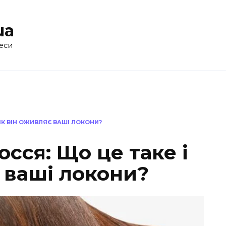
ua
еси
ЯК ВІН ОЖИВЛЯЄ ВАШІ ЛОКОНИ?
осся: Що це таке і
 ваші локони?