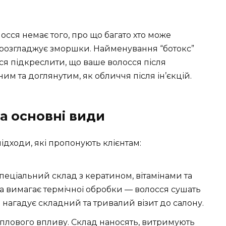
лосся немає того, про що багато хто може
 розгладжує зморшки. Найменування “ботокс”
ься підкреслити, що ваше волосся після
 та доглянутим, як обличчя після ін’єкцій.
ва основні види
підходи, які пропонують клієнтам:
пеціальний склад з кератином, вітамінами та
вимагає термічної обробки — волосся сушать
нагадує складний та тривалий візит до салону.
плового впливу. Склад наносять, витримують