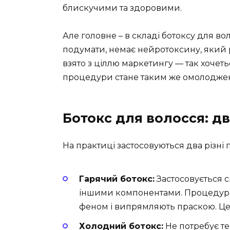
блискучими та здоровими.
Але головне – в складі ботоксу для во
подумати, немає нейротоксину, який
взято з ціллю маркетингу — так хочет
процедури стане таким же омолодженим
Ботокс для волосся: д
На практиці застосовуються два різні 
Гарячий ботокс:
Застосовується с
іншими компонентами. Процедура 
феном і випрямляють праскою. Це 
Холодний ботокс:
Не потребує те