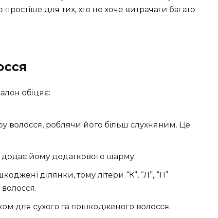
 простіше для тих, хто не хоче витрачати багато
осся
алон обіцяє:
у волосся, роблячи його більш слухняним. Це
 додає йому додаткового шарму.
джені ділянки, тому літери “К”, “Л”, “П”
 волосся.
ом для сухого та пошкодженого волосся.