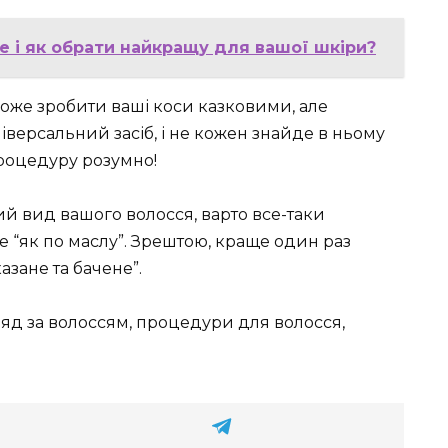
е і як обрати найкращу для вашої шкіри?
може зробити ваші коси казковими, але
іверсальний засіб, і не кожен знайде в ньому
процедуру розумно!
й вид вашого волосся, варто все-таки
е “як по маслу”. Зрештою, краще один раз
азане та бачене”.
гляд за волоссям, процедури для волосся,