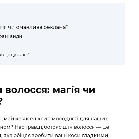
агія чи оманлива реклама?
овні види
процедурою?
 волосся: магія чи
?
о, майже як еліксир молодості для наших
іном? Насправді, ботокс для волосся — це
 яка обіцяє зробити ваші коси гладкими,