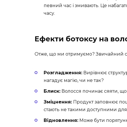
певний час і змивають. Це набагато
часу.
Ефекти ботоксу на вол
Отже, що ми отримуємо? Звичайний с
Розгладження:
Вирівнює структур
нагадує магію, чи не так?
Блиск:
Волосся починає сяяти, що
Зміцнення:
Продукт заповнює пошко
стають не такими доступними для
Відновлення:
Може бути порятунк