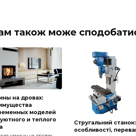
ам також може сподобати
ины на дровах:
имущества
ременных моделей
 уютного и теплого
Стругальний станок:
а
особливості, перева
рая камины на дровах,