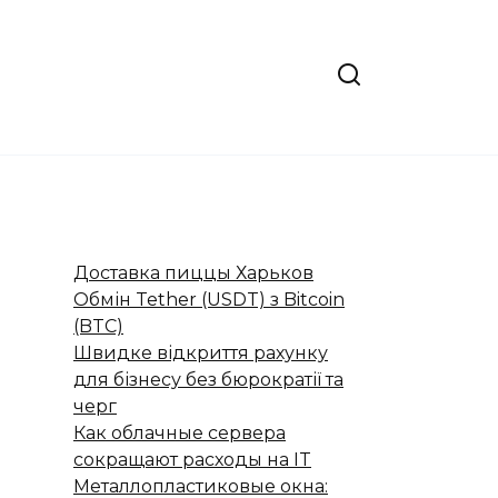
Доставка пиццы Харьков
Обмін Tether (USDT) з Bitcoin
(BTC)
Швидке відкриття рахунку
для бізнесу без бюрократії та
черг
Как облачные сервера
сокращают расходы на IT
Металлопластиковые окна: