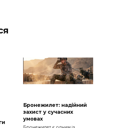
ся
Бронежилет: надійний
захист у сучасних
умовах
ги
Бронежилет є одним із