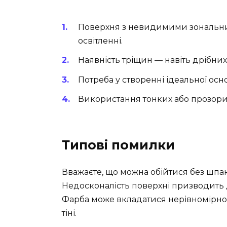
Поверхня з невидимими зональни
освітленні.
Наявність тріщин — навіть дрібних
Потреба у створенні ідеальної осн
Використання тонких або прозори
Типові помилки
Вважаєте, що можна обійтися без шпа
Недосконалість поверхні призводить 
Фарба може вкладатися нерівномірно
тіні.