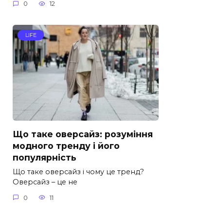
0
12
LIFE
Що таке оверсайз: розуміння
модного тренду і його
популярність
Що таке оверсайз і чому це тренд?
Оверсайз – це не
0
11