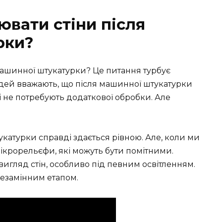
ювати стіни після
рки?
машинної штукатурки? Це питання турбує
людей вважають, що після машинної штукатурки
і не потребують додаткової обробки. Але
катурки справді здається рівною. Але, коли ми
ікрорельєфи, які можуть бути помітними.
игляд стін, особливо під певним освітленням.
езамінним етапом.