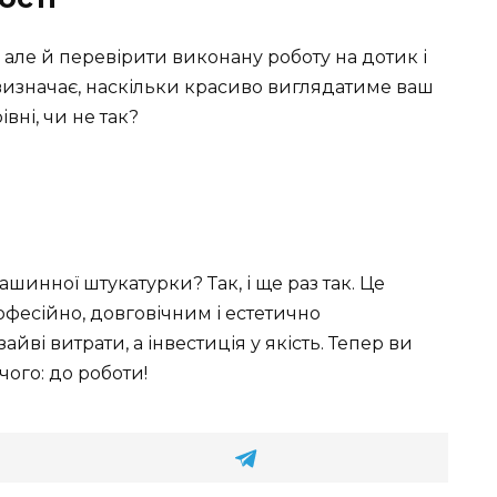
але й перевірити виконану роботу на дотик і
 визначає, наскільки красиво виглядатиме ваш
івні, чи не так?
шинної штукатурки? Так, і ще раз так. Це
фесійно, довговічним і естетично
ві витрати, а інвестиція у якість. Тепер ви
чого: до роботи!