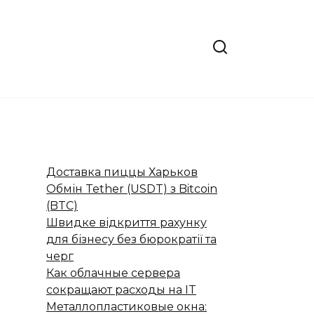
Доставка пиццы Харьков
Обмін Tether (USDT) з Bitcoin
(BTC)
Швидке відкриття рахунку
для бізнесу без бюрократії та
черг
Как облачные сервера
сокращают расходы на IT
Металлопластиковые окна: