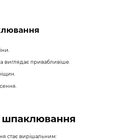
клювання
іни.
на виглядає привабливіше.
ріщин.
сення.
з шпаклювання
ня стає вирішальним: