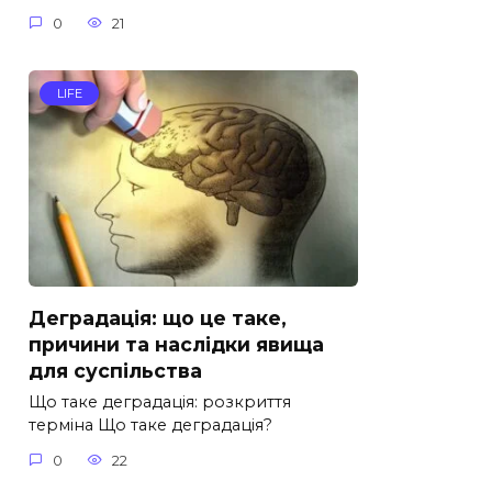
0
21
LIFE
Деградація: що це таке,
причини та наслідки явища
для суспільства
Що таке деградація: розкриття
терміна Що таке деградація?
0
22