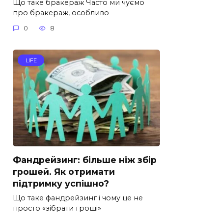
Що таке бракераж Часто ми чуємо
про бракераж, особливо
0
8
LIFE
Фандрейзинг: більше ніж збір
грошей. Як отримати
підтримку успішно?
Що таке фандрейзинг і чому це не
просто «зібрати гроші»