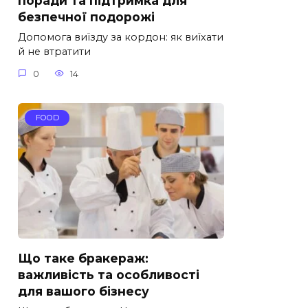
поради та підтримка для
безпечної подорожі
Допомога виїзду за кордон: як виїхати
й не втратити
0
14
FOOD
Що таке бракераж:
важливість та особливості
для вашого бізнесу