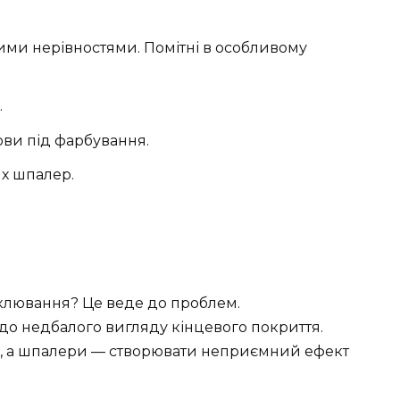
ми нерівностями. Помітні в особливому
.
ови під фарбування.
х шпалер.
клювання? Це веде до проблем.
до недбалого вигляду кінцевого покриття.
, а шпалери — створювати неприємний ефект