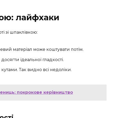
кою: лайфхаки
ті зі шпаклівкою:
евий матеріал може коштувати потім.
 досягти ідеальної гладкості.
кутами. Так видно всі недоліки.
ениць: покрокове керівництво
ості