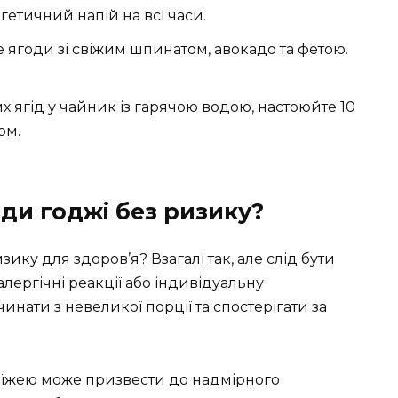
етичний напій на всі часи.
 ягоди зі свіжим шпинатом, авокадо та фетою.
х ягід у чайник із гарячою водою, настоюйте 10
ом.
оди годжі без ризику?
зику для здоров’я? Взагалі так, але слід бути
ергічні реакції або індивідуальну
нати з невеликої порції та спостерігати за
 їжею може призвести до надмірного