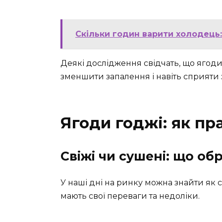
Скільки годин варити холодець
Деякі дослідження свідчать, що ягод
зменшити запалення і навіть сприяти
Ягоди годжі: як пр
Свіжі чи сушені: що об
У наші дні на ринку можна знайти як с
мають свої переваги та недоліки.