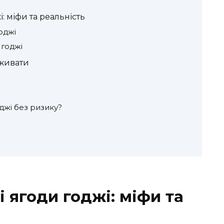
: міфи та реальність
оджі
 годжі
вживати
оджі без ризику?
і ягоди годжі: міфи та