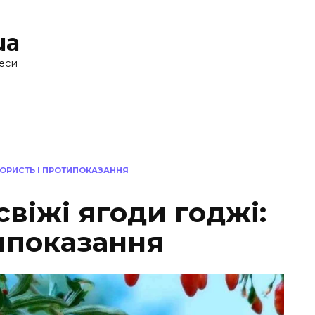
ua
еси
КОРИСТЬ І ПРОТИПОКАЗАННЯ
свіжі ягоди годжі:
типоказання