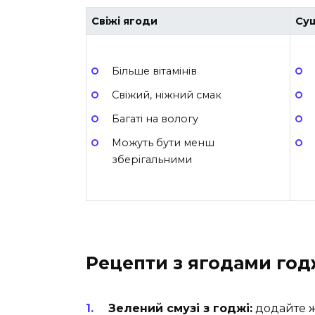
Свіжі ягоди
Суш
Більше вітамінів
Свіжий, ніжний смак
Багаті на вологу
Можуть бути менш
зберігальними
Рецепти з ягодами год
Зелений смузі з годжі:
додайте ж