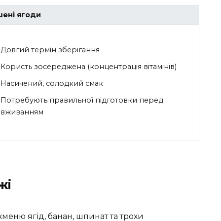
ені ягоди
Довгий термін зберігання
Користь зосереджена (концентрація вітамінів)
Насичений, солодкий смак
Потребують правильної підготовки перед
вживанням
жі
меню ягід, банан, шпинат та трохи