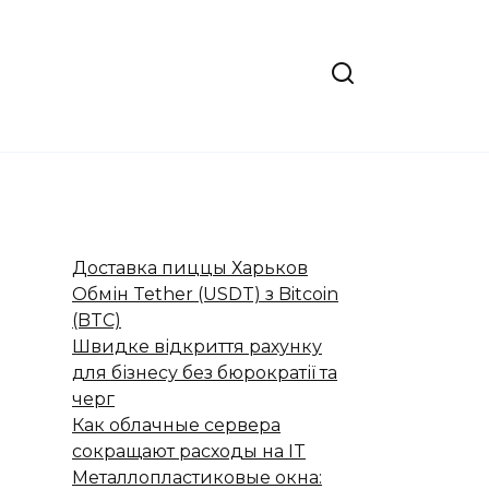
Доставка пиццы Харьков
Обмін Tether (USDT) з Bitcoin
(BTC)
Швидке відкриття рахунку
для бізнесу без бюрократії та
черг
Как облачные сервера
сокращают расходы на IT
Металлопластиковые окна: