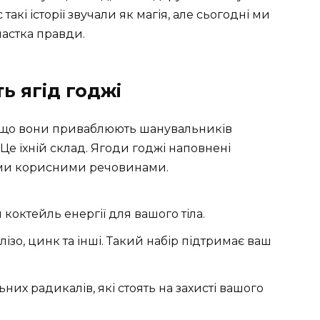
такі історії звучали як магія, але сьогодні ми
частка правди.
ь ягід годжі
х, що вони приваблюють шанувальників
 Це їхній склад. Ягоди годжі наповнені
ими корисними речовинами.
ий коктейль енергії для вашого тіла.
алізо, цинк та інші. Такий набір підтримає ваш
них радикалів, які стоять на захисті вашого