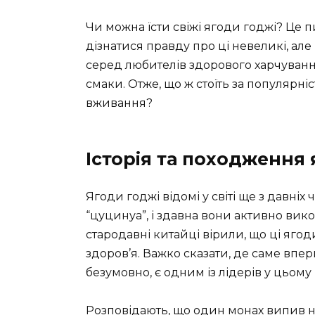
Чи можна їсти свіжі ягоди годжі? Це п
дізнатися правду про ці невеликі, але
серед любителів здорового харчування,
смаки. Отже, що ж стоїть за популярні
вживання?
Історія та походження 
Ягоди годжі відомі у світі ще з давніх
“цуцинуа”, і здавна вони активно ви
стародавні китайці вірили, що ці яг
здоров’я. Важко сказати, де саме впер
безумовно, є одним із лідерів у цьому 
Розповідають, що один монах випив на