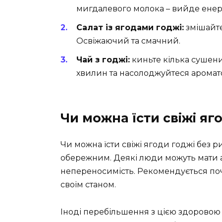
мигдалевого молока – вийде енерг
Салат із ягодами годжі:
змішайте
Освіжаючий та смачний.
Чай з годжі:
киньте кілька сушени
хвилин та насолоджуйтеся аромат
Чи можна їсти свіжі яг
Чи можна їсти свіжі ягоди годжі без ри
обережним. Деякі люди можуть мати ал
непереносимість. Рекомендується почи
своїм станом.
Іноді перебільшення з цією здоровою