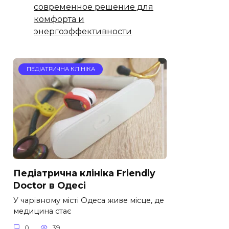
современное решение для
комфорта и
энергоэффективности
ПЕДІАТРИЧНА КЛІНІКА
Педіатрична клініка Friendly
Doctor в Одесі
У чарівному місті Одеса живе місце, де
медицина стає
0
39