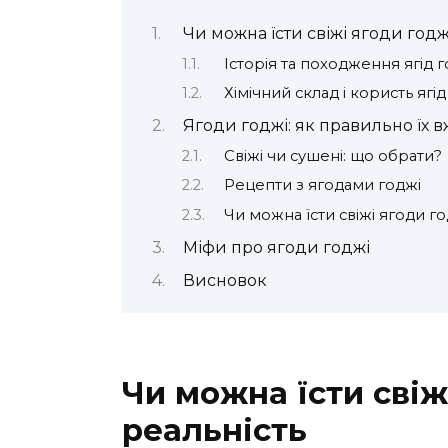
Чи можна їсти свіжі ягоди годжі
Історія та походження ягід г
Хімічний склад і користь ягід
Ягоди годжі: як правильно їх 
Свіжі чи сушені: що обрати?
Рецепти з ягодами годжі
Чи можна їсти свіжі ягоди г
Міфи про ягоди годжі
Висновок
Чи можна їсти свіж
реальність