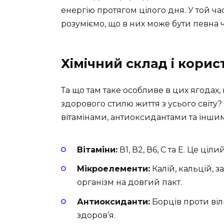
енергію протягом цілого дня. У той час 
розуміємо, що в них може бути певна 
Хімічний склад і корист
Та що там таке особливе в цих ягода
здорового стилю життя з усього світу?
вітамінами, антиоксидантами та інш
Вітаміни:
В1, В2, В6, С та Е. Це ціл
Мікроелементи:
Калій, кальцій, з
організм на довгий пакт.
Антиоксиданти:
Борців проти віль
здоров’я.