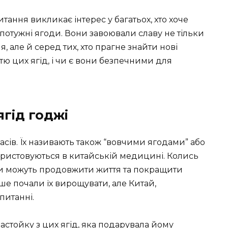
итання викликає інтерес у багатьох, хто хоче
 потужні ягоди. Вони завоювали славу не тільки
 але й серед тих, хто прагне знайти нові
стю цих ягід, і чи є вони безпечними для
ягід годжі
 часів. Їх називають також “вовчими ягодами” або
користовуються в китайській медицині. Колись
оди можуть продовжити життя та покращити
ше почали їх вирощувати, але Китай,
питанні.
стойку з цих ягід, яка подарувала йому