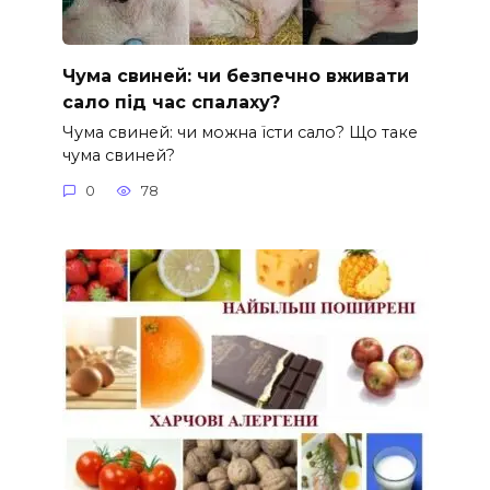
Чума свиней: чи безпечно вживати
сало під час спалаху?
Чума свиней: чи можна їсти сало? Що таке
чума свиней?
0
78