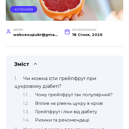
КУЛІНАРІЯ
АВТОР
ОПУБЛІКОВАНО
webseoupukr@gmail.com
18 Січня, 2026
Зміст
Чи можна їсти грейпфрут при
цукровому діабеті?
Чому грейпфрут так популярний?
Вплив на рівень цукру в крові
Грейпфрут і ліки від діабету
Ризики та рекомендації