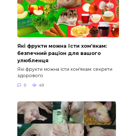
Які фрукти можна їсти хом’якам:
безпечний раціон для вашого
улюбленця
Які фрукти можна їсти хом’якам: секрети
здорового
0
49