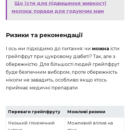
Що їсти для підвищення жирності
молока: поради для годуючих мам
Ризики та рекомендації
І ось ми підходимо до питання: чи
можна
їсти
грейпфрут при цукровому діабеті? Так, але з
обережністю. Для більшості людей грейпфрут
буде безпечним вибором, проте обережність
ніколи не завадить, особливо якщо хтось
приймає медичні препарати.
Переваги грейпфруту
Можливі ризики
Низький глікемічний
Можливий вплив на
індекс
ліки