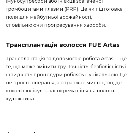
імуносупресори або ін’єкції збагаченої
тромбоцитами плазми (PRP). Це як підготовка
поля для майбутньої врожайності,
сповільнюючи прогресування хвороби.
Трансплантація волосся FUE Artas
Трансплантація за допомогою робота Artas — це
те, що може змінити гру. Точність, безболісність і
швидкість процедури роблять її унікальною. Це
не просто операція, а справжнє мистецтво, де
кожен фолікул — як окрема лінія на полотні
художника.