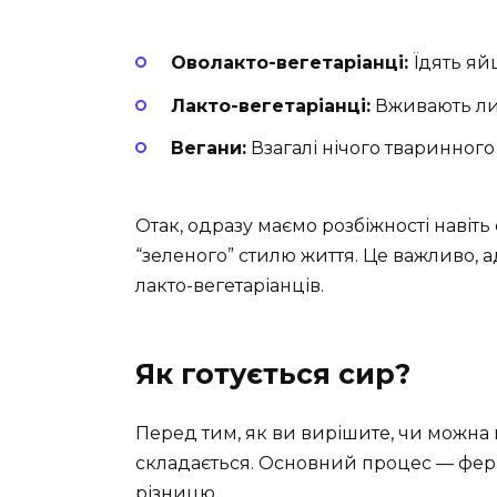
Оволакто-вегетаріанці:
Їдять яй
Лакто-вегетаріанці:
Вживають ли
Вегани:
Взагалі нічого тваринног
Отак, одразу маємо розбіжності навіть
“зеленого” стилю життя. Це важливо,
лакто-вегетаріанців.
Як готується сир?
Перед тим, як ви вирішите, чи можна ва
складається. Основний процес — ферме
різницю.