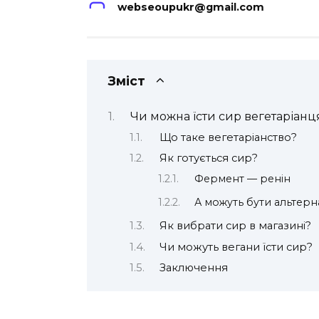
webseoupukr@gmail.com
Зміст
Чи можна їсти сир вегетаріанц
Що таке вегетаріанство?
Як готується сир?
Фермент — ренін
А можуть бути альтер
Як вибрати сир в магазині?
Чи можуть вегани їсти сир?
Заключення