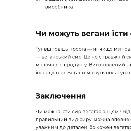
виробника.
Чи можуть вегани їсти
Тут відповідь проста — ні, якщо ми г
— веганський сир. Це не справжній сир
молочного продукту. Виготовлений з ко
інгредієнтів. Вегани можуть поласува
Заключення
Чи можна їсти сир вегетаріанцям? Ві
правильний вид сиру, можна впевнено 
уважним до деталей, бо кожен вегетар