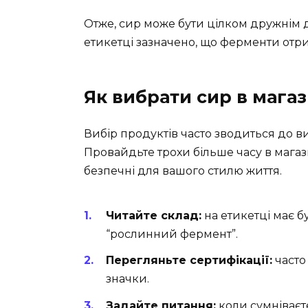
Отже, сир може бути цілком дружнім до
етикетці зазначено, що ферменти от
Як вибрати сир в магаз
Вибір продуктів часто зводиться до в
Провайдьте трохи більше часу в магаз
безпечні для вашого стилю життя.
Читайте склад:
на етикетці має 
“рослинний фермент”.
Перегляньте сертифікації:
часто
значки.
Задайте питання:
коли сумніваєт