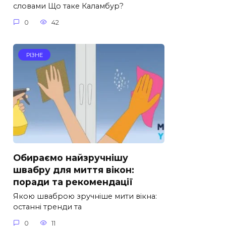
словами Що таке Каламбур?
0
42
РІЗНЕ
Обираємо найзручнішу
швабру для миття вікон:
поради та рекомендації
Якою шваброю зручніше мити вікна:
останні тренди та
0
11