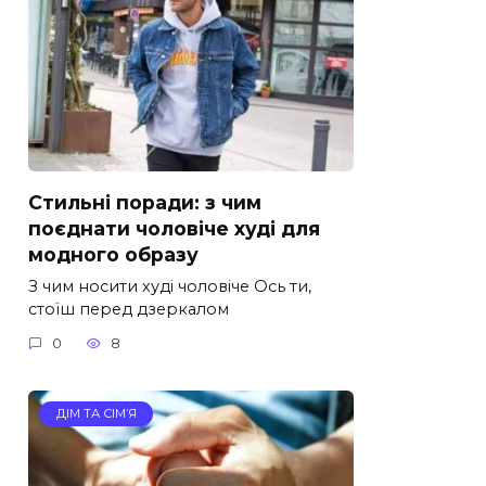
Стильні поради: з чим
поєднати чоловіче худі для
модного образу
З чим носити худі чоловіче Ось ти,
стоїш перед дзеркалом
0
8
ДІМ ТА СІМ’Я