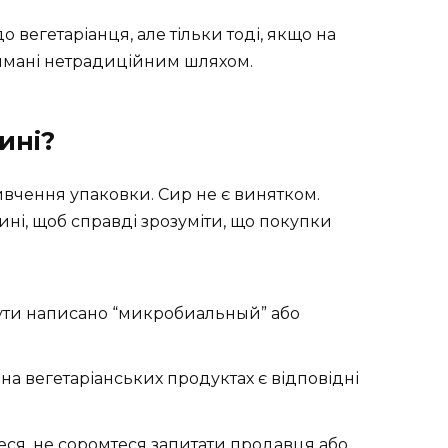
 вегетаріанця, але тільки тоді, якщо на
римані нетрадиційним шляхом.
ині?
ивчення упаковки. Сир не є винятком.
ині, щоб справді зрозуміти, що покупки
бути написано “микробиальный” або
 на вегетаріанських продуктах є відповідні
еся, не соромтеся запитати продавця або