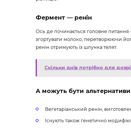
Фермент — ренін
Ось де починається головне питання 
згортувати молоко, перетворюючи його 
ренін отримують із шлунка телят.
Скільки днів потрібно для дозр
А можуть бути альтернативи
Вегетаріанський ренін, виготовлен
Існують також генетично модифік