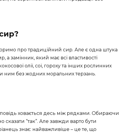
 сир?
оворимо про традиційний сир. Але є одна штука
, а замінник, який має всі властивості
косової олії, сої, гороху та інших рослинних
ти ним без жодних моральних терзань.
дповідь ховається десь між рядками. Обираючи
сказати “так”. Але завжди варто бути
іанець знає: найважливіше – це те, що