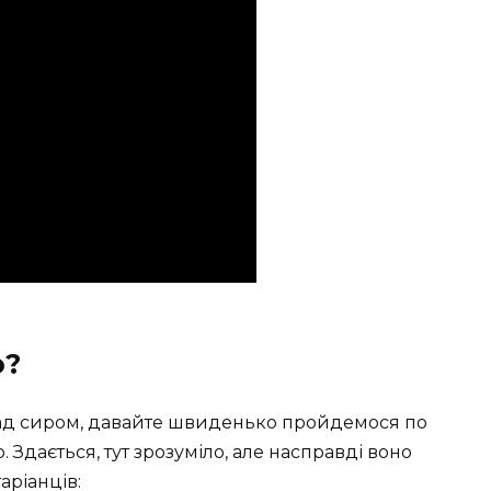
о?
над сиром, давайте швиденько пройдемося по
. Здається, тут зрозуміло, але насправді воно
аріанців: