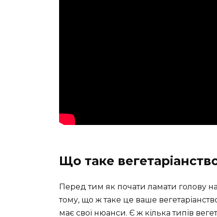
Що таке вегетаріанств
Перед тим як почати ламати голову 
тому, що ж таке це ваше вегетаріанство
має свої нюанси. Є ж кілька типів вегет