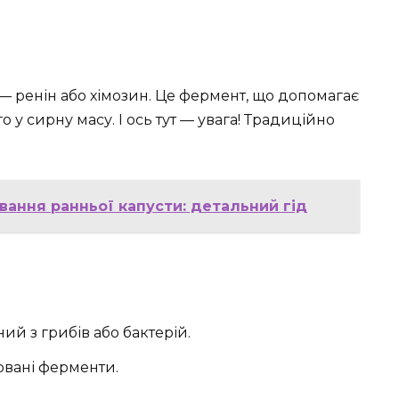
— ренін або хімозин. Це фермент, що допомагає
у сирну масу. І ось тут — увага! Традиційно
івання ранньої капусти: детальний гід
ий з грибів або бактерій.
овані ферменти.