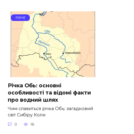
РІЗНЕ
Річка Обь: основні
особливості та відомі факти
про водний шлях
Чим славиться річка Обь: загадковий
світ Сибіру Коли
0
16