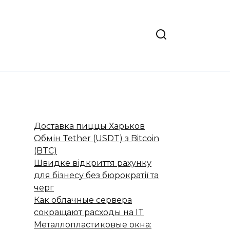
Доставка пиццы Харьков
Обмін Tether (USDT) з Bitcoin
(BTC)
Швидке відкриття рахунку
для бізнесу без бюрократії та
черг
Как облачные сервера
сокращают расходы на IT
Металлопластиковые окна: