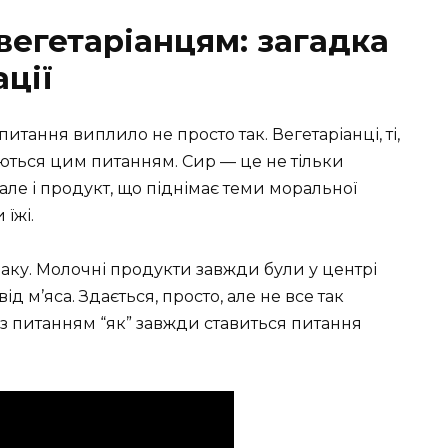
вегетаріанцям: загадка
ції
итання виплило не просто так. Вегетаріанці, ті,
ються цим питанням. Сир — це не тільки
 але і продукт, що піднімає теми моральної
 їжі.
аку. Молочні продукти завжди були у центрі
ід м’яса. Здається, просто, але не все так
із питанням “як” завжди ставиться питання